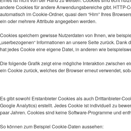
Eines ist nicht von der Hand zu weisen: Cookies sind echt nü
andere Cookies für andere Anwendungsbereiche gibt. HTTP-Coo
automatisch im Cookie-Ordner, quasi dem “Hirn” Ihres Browser
ein oder mehrere Attribute angegeben werden.
Cookies speichern gewisse Nutzerdaten von Ihnen, wie beispiel
„userbezogenen“ Informationen an unsere Seite zurück. Dank de
hat jedes Cookie eine eigene Datei, in anderen wie beispielswei
Die folgende Grafik zeigt eine mögliche Interaktion zwischen
ein Cookie zurück, welches der Browser erneut verwendet, soba
Es gibt sowohl Erstanbieter Cookies als auch Drittanbieter-Cook
Google Analytics) erstellt. Jedes Cookie ist individuell zu bew
paar Jahren. Cookies sind keine Software-Programme und enthal
So können zum Beispiel Cookie-Daten aussehen: