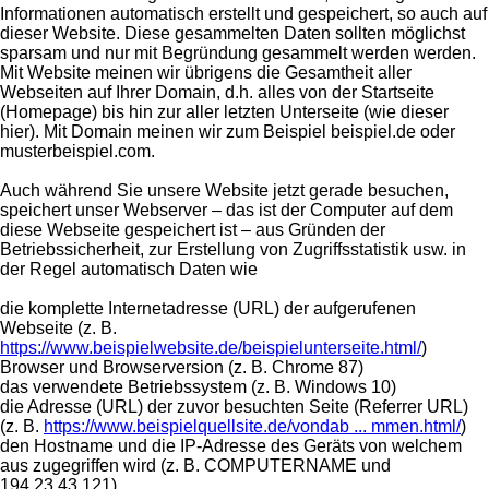
Informationen automatisch erstellt und gespeichert, so auch auf
dieser Website. Diese gesammelten Daten sollten möglichst
sparsam und nur mit Begründung gesammelt werden werden.
Mit Website meinen wir übrigens die Gesamtheit aller
Webseiten auf Ihrer Domain, d.h. alles von der Startseite
(Homepage) bis hin zur aller letzten Unterseite (wie dieser
hier). Mit Domain meinen wir zum Beispiel beispiel.de oder
musterbeispiel.com.
Auch während Sie unsere Website jetzt gerade besuchen,
speichert unser Webserver – das ist der Computer auf dem
diese Webseite gespeichert ist – aus Gründen der
Betriebssicherheit, zur Erstellung von Zugriffsstatistik usw. in
der Regel automatisch Daten wie
die komplette Internetadresse (URL) der aufgerufenen
Webseite (z. B.
https://www.beispielwebsite.de/beispielunterseite.html/
)
Browser und Browserversion (z. B. Chrome 87)
das verwendete Betriebssystem (z. B. Windows 10)
die Adresse (URL) der zuvor besuchten Seite (Referrer URL)
(z. B.
https://www.beispielquellsite.de/vondab ... mmen.html/
)
den Hostname und die IP-Adresse des Geräts von welchem
aus zugegriffen wird (z. B. COMPUTERNAME und
194.23.43.121)