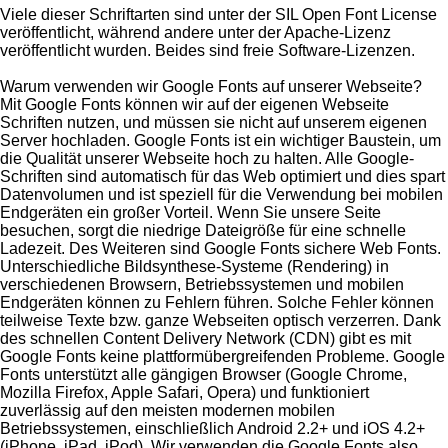
Viele dieser Schriftarten sind unter der SIL Open Font License
veröffentlicht, während andere unter der Apache-Lizenz
veröffentlicht wurden. Beides sind freie Software-Lizenzen.
Warum verwenden wir Google Fonts auf unserer Webseite?
Mit Google Fonts können wir auf der eigenen Webseite
Schriften nutzen, und müssen sie nicht auf unserem eigenen
Server hochladen. Google Fonts ist ein wichtiger Baustein, um
die Qualität unserer Webseite hoch zu halten. Alle Google-
Schriften sind automatisch für das Web optimiert und dies spart
Datenvolumen und ist speziell für die Verwendung bei mobilen
Endgeräten ein großer Vorteil. Wenn Sie unsere Seite
besuchen, sorgt die niedrige Dateigröße für eine schnelle
Ladezeit. Des Weiteren sind Google Fonts sichere Web Fonts.
Unterschiedliche Bildsynthese-Systeme (Rendering) in
verschiedenen Browsern, Betriebssystemen und mobilen
Endgeräten können zu Fehlern führen. Solche Fehler können
teilweise Texte bzw. ganze Webseiten optisch verzerren. Dank
des schnellen Content Delivery Network (CDN) gibt es mit
Google Fonts keine plattformübergreifenden Probleme. Google
Fonts unterstützt alle gängigen Browser (Google Chrome,
Mozilla Firefox, Apple Safari, Opera) und funktioniert
zuverlässig auf den meisten modernen mobilen
Betriebssystemen, einschließlich Android 2.2+ und iOS 4.2+
(iPhone, iPad, iPod). Wir verwenden die Google Fonts also,