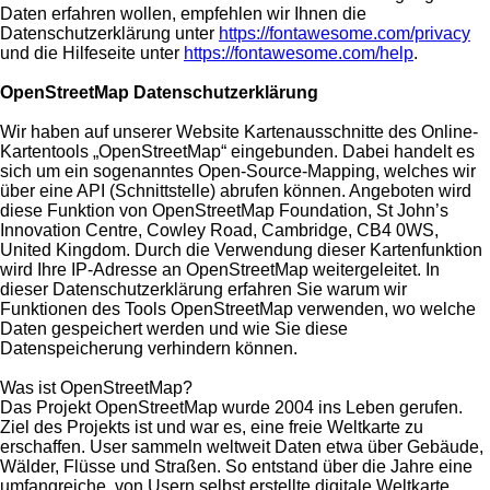
Daten erfahren wollen, empfehlen wir Ihnen die
Datenschutzerklärung unter
https://fontawesome.com/privacy
und die Hilfeseite unter
https://fontawesome.com/help
.
OpenStreetMap Datenschutzerklärung
Wir haben auf unserer Website Kartenausschnitte des Online-
Kartentools „OpenStreetMap“ eingebunden. Dabei handelt es
sich um ein sogenanntes Open-Source-Mapping, welches wir
über eine API (Schnittstelle) abrufen können. Angeboten wird
diese Funktion von OpenStreetMap Foundation, St John’s
Innovation Centre, Cowley Road, Cambridge, CB4 0WS,
United Kingdom. Durch die Verwendung dieser Kartenfunktion
wird Ihre IP-Adresse an OpenStreetMap weitergeleitet. In
dieser Datenschutzerklärung erfahren Sie warum wir
Funktionen des Tools OpenStreetMap verwenden, wo welche
Daten gespeichert werden und wie Sie diese
Datenspeicherung verhindern können.
Was ist OpenStreetMap?
Das Projekt OpenStreetMap wurde 2004 ins Leben gerufen.
Ziel des Projekts ist und war es, eine freie Weltkarte zu
erschaffen. User sammeln weltweit Daten etwa über Gebäude,
Wälder, Flüsse und Straßen. So entstand über die Jahre eine
umfangreiche, von Usern selbst erstellte digitale Weltkarte.