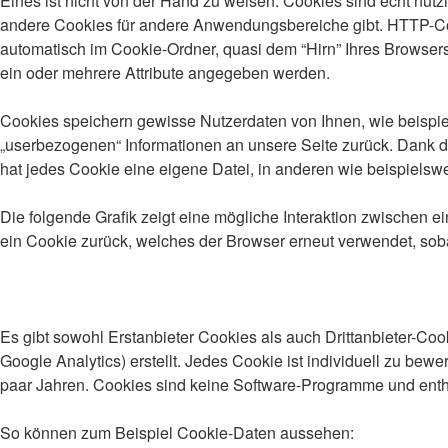
Eines ist nicht von der Hand zu weisen: Cookies sind echt nü
andere Cookies für andere Anwendungsbereiche gibt. HTTP-Coo
automatisch im Cookie-Ordner, quasi dem “Hirn” Ihres Browser
ein oder mehrere Attribute angegeben werden.
Cookies speichern gewisse Nutzerdaten von Ihnen, wie beispiel
„userbezogenen“ Informationen an unsere Seite zurück. Dank de
hat jedes Cookie eine eigene Datei, in anderen wie beispielswei
Die folgende Grafik zeigt eine mögliche Interaktion zwischen
ein Cookie zurück, welches der Browser erneut verwendet, soba
Es gibt sowohl Erstanbieter Cookies als auch Drittanbieter-Cook
Google Analytics) erstellt. Jedes Cookie ist individuell zu bew
paar Jahren. Cookies sind keine Software-Programme und enthal
So können zum Beispiel Cookie-Daten aussehen: