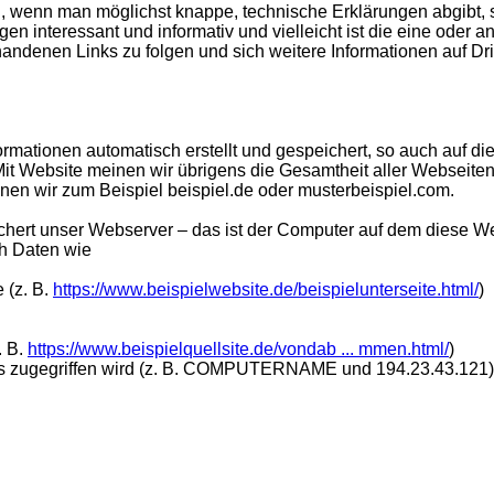
h, wenn man möglichst knappe, technische Erklärungen abgibt, s
en interessant und informativ und vielleicht ist die eine oder a
andenen Links zu folgen und sich weitere Informationen auf Dri
ationen automatisch erstellt und gespeichert, so auch auf di
Website meinen wir übrigens die Gesamtheit aller Webseiten au
einen wir zum Beispiel beispiel.de oder musterbeispiel.com.
hert unser Webserver – das ist der Computer auf dem diese Web
ch Daten wie
 (z. B.
https://www.beispielwebsite.de/beispielunterseite.html/
)
. B.
https://www.beispielquellsite.de/vondab ... mmen.html/
)
s zugegriffen wird (z. B. COMPUTERNAME und 194.23.43.121)