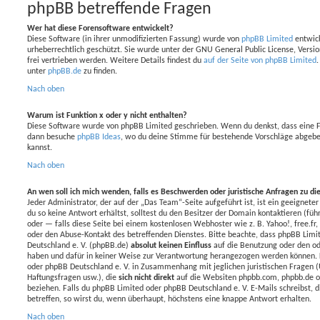
phpBB betreffende Fragen
Wer hat diese Forensoftware entwickelt?
Diese Software (in ihrer unmodifizierten Fassung) wurde von
phpBB Limited
entwicke
urheberrechtlich geschützt. Sie wurde unter der GNU General Public License, Versio
frei vertrieben werden. Weitere Details findest du
auf der Seite von phpBB Limited
.
unter
phpBB.de
zu finden.
Nach oben
Warum ist Funktion x oder y nicht enthalten?
Diese Software wurde von phpBB Limited geschrieben. Wenn du denkst, dass eine F
dann besuche
phpBB Ideas
, wo du deine Stimme für bestehende Vorschläge abgebe
kannst.
Nach oben
An wen soll ich mich wenden, falls es Beschwerden oder juristische Anfragen zu d
Jeder Administrator, der auf der „Das Team“-Seite aufgeführt ist, ist ein geeignet
du so keine Antwort erhältst, solltest du den Besitzer der Domain kontaktieren (fü
oder — falls diese Seite bei einem kostenlosen Webhoster wie z. B. Yahoo!, free.fr,
oder den Abuse-Kontakt des betreffenden Dienstes. Bitte beachte, dass phpBB Li
Deutschland e. V. (phpBB.de)
absolut keinen Einfluss
auf die Benutzung oder den od
haben und dafür in keiner Weise zur Verantwortung herangezogen werden können. 
oder phpBB Deutschland e. V. in Zusammenhang mit jeglichen juristischen Fragen 
Haftungsfragen usw.), die
sich nicht direkt
auf die Websiten phpbb.com, phpbb.de o
beziehen. Falls du phpBB Limited oder phpBB Deutschland e. V. E-Mails schreibst, d
betreffen, so wirst du, wenn überhaupt, höchstens eine knappe Antwort erhalten.
Nach oben