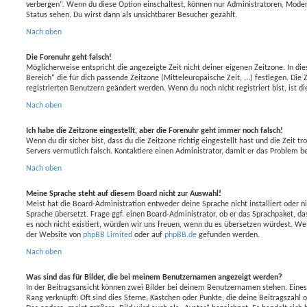
verbergen“. Wenn du diese Option einschaltest, können nur Administratoren, Moder
Status sehen. Du wirst dann als unsichtbarer Besucher gezählt.
Nach oben
Die Forenuhr geht falsch!
Möglicherweise entspricht die angezeigte Zeit nicht deiner eigenen Zeitzone. In die
Bereich“ die für dich passende Zeitzone (Mitteleuropäische Zeit, ...) festlegen. Die
registrierten Benutzern geändert werden. Wenn du noch nicht registriert bist, ist die
Nach oben
Ich habe die Zeitzone eingestellt, aber die Forenuhr geht immer noch falsch!
Wenn du dir sicher bist, dass du die Zeitzone richtig eingestellt hast und die Zeit t
Servers vermutlich falsch. Kontaktiere einen Administrator, damit er das Problem 
Nach oben
Meine Sprache steht auf diesem Board nicht zur Auswahl!
Meist hat die Board-Administration entweder deine Sprache nicht installiert oder 
Sprache übersetzt. Frage ggf. einen Board-Administrator, ob er das Sprachpaket, das 
es noch nicht existiert, würden wir uns freuen, wenn du es übersetzen würdest. W
der Website von
phpBB Limited
oder auf
phpBB.de
gefunden werden.
Nach oben
Was sind das für Bilder, die bei meinem Benutzernamen angezeigt werden?
In der Beitragsansicht können zwei Bilder bei deinem Benutzernamen stehen. Eines 
Rang verknüpft: Oft sind dies Sterne, Kästchen oder Punkte, die deine Beitragszahl