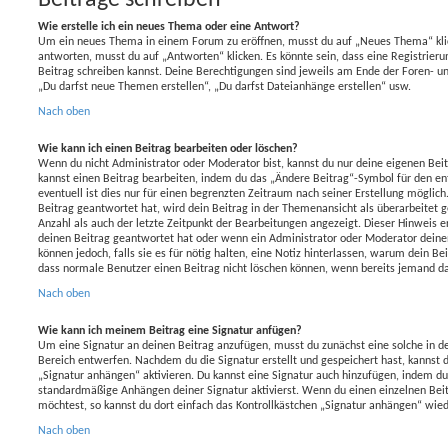
Wie erstelle ich ein neues Thema oder eine Antwort?
Um ein neues Thema in einem Forum zu eröffnen, musst du auf „Neues Thema“ klic
antworten, musst du auf „Antworten“ klicken. Es könnte sein, dass eine Registrierun
Beitrag schreiben kannst. Deine Berechtigungen sind jeweils am Ende der Foren- und
„Du darfst neue Themen erstellen“, „Du darfst Dateianhänge erstellen“ usw.
Nach oben
Wie kann ich einen Beitrag bearbeiten oder löschen?
Wenn du nicht Administrator oder Moderator bist, kannst du nur deine eigenen Bei
kannst einen Beitrag bearbeiten, indem du das „Ändere Beitrag“-Symbol für den en
eventuell ist dies nur für einen begrenzten Zeitraum nach seiner Erstellung möglic
Beitrag geantwortet hat, wird dein Beitrag in der Themenansicht als überarbeitet 
Anzahl als auch der letzte Zeitpunkt der Bearbeitungen angezeigt. Dieser Hinweis 
deinen Beitrag geantwortet hat oder wenn ein Administrator oder Moderator deinen
können jedoch, falls sie es für nötig halten, eine Notiz hinterlassen, warum dein Be
dass normale Benutzer einen Beitrag nicht löschen können, wenn bereits jemand d
Nach oben
Wie kann ich meinem Beitrag eine Signatur anfügen?
Um eine Signatur an deinen Beitrag anzufügen, musst du zunächst eine solche in d
Bereich entwerfen. Nachdem du die Signatur erstellt und gespeichert hast, kannst 
„Signatur anhängen“ aktivieren. Du kannst eine Signatur auch hinzufügen, indem du
standardmäßige Anhängen deiner Signatur aktivierst. Wenn du einen einzelnen Bei
möchtest, so kannst du dort einfach das Kontrollkästchen „Signatur anhängen“ wied
Nach oben