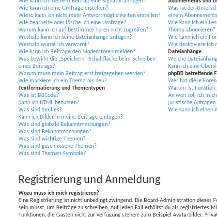
Wie kann ich meinem Beitrag eine Signatur anfügen?
Abonnements und Le
Wie kann ich eine Umfrage erstellen?
Was ist der Untersc
Wieso kann ich nicht mehr Antwortmöglichkeiten erstellen?
einem Abonnements 
Wie bearbeite oder lösche ich eine Umfrage?
Wie kann ich ein Le
Warum kann ich auf bestimmte Foren nicht zugreifen?
Thema abonnieren?
Weshalb kann ich keine Dateianhänge anfügen?
Wie kann ich ein Fo
Weshalb wurde ich verwarnt?
Wie deaktiviere ic
Wie kann ich Beiträge den Moderatoren melden?
Dateianhänge
Was bewirkt die „Speichern“-Schaltfläche beim Schreiben
Welche Dateianhänge
eines Beitrags?
Kann ich eine Übersi
Warum muss mein Beitrag erst freigegeben werden?
phpBB betreffende 
Wie markiere ich ein Thema als neu?
Wer hat diese Foren
Textformatierung und Thementypen
Warum ist Funktion x
Was ist BBCode?
An wen soll ich mic
Kann ich HTML benutzen?
juristische Anfrage
Was sind Smilies?
Wie kann ich einen 
Kann ich Bilder in meine Beiträge einfügen?
Was sind globale Bekanntmachungen?
Was sind Bekanntmachungen?
Was sind wichtige Themen?
Was sind geschlossene Themen?
Was sind Themen-Symbole?
Registrierung und Anmeldung
Wozu muss ich mich registrieren?
Eine Registrierung ist nicht unbedingt zwingend. Die Board-Administration dieses F
sein musst, um Beiträge zu schreiben. Auf jeden Fall erhältst du als registriertes Mi
Funktionen, die Gästen nicht zur Verfügung stehen: zum Beispiel Avatarbilder, Priv