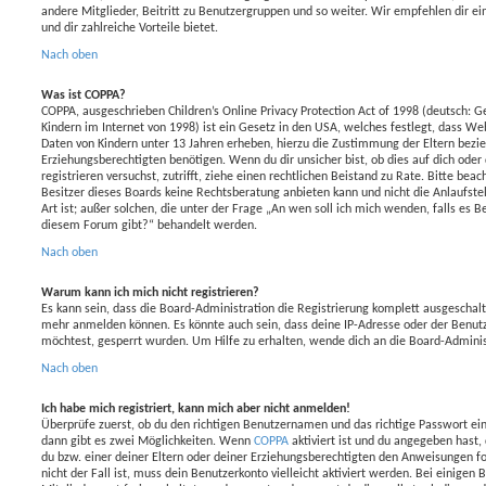
andere Mitglieder, Beitritt zu Benutzergruppen und so weiter. Wir empfehlen dir ein
und dir zahlreiche Vorteile bietet.
Nach oben
Was ist COPPA?
COPPA, ausgeschrieben Children’s Online Privacy Protection Act of 1998 (deutsch: G
Kindern im Internet von 1998) ist ein Gesetz in den USA, welches festlegt, dass We
Daten von Kindern unter 13 Jahren erheben, hierzu die Zustimmung der Eltern bezi
Erziehungsberechtigten benötigen. Wenn du dir unsicher bist, ob dies auf dich oder 
registrieren versuchst, zutrifft, ziehe einen rechtlichen Beistand zu Rate. Bitte be
Besitzer dieses Boards keine Rechtsberatung anbieten kann und nicht die Anlaufstel
Art ist; außer solchen, die unter der Frage „An wen soll ich mich wenden, falls es 
diesem Forum gibt?“ behandelt werden.
Nach oben
Warum kann ich mich nicht registrieren?
Es kann sein, dass die Board-Administration die Registrierung komplett ausgeschalt
mehr anmelden können. Es könnte auch sein, dass deine IP-Adresse oder der Benut
möchtest, gesperrt wurden. Um Hilfe zu erhalten, wende dich an die Board-Adminis
Nach oben
Ich habe mich registriert, kann mich aber nicht anmelden!
Überprüfe zuerst, ob du den richtigen Benutzernamen und das richtige Passwort e
dann gibt es zwei Möglichkeiten. Wenn
COPPA
aktiviert ist und du angegeben hast, 
du bzw. einer deiner Eltern oder deiner Erziehungsberechtigten den Anweisungen fo
nicht der Fall ist, muss dein Benutzerkonto vielleicht aktiviert werden. Bei einig