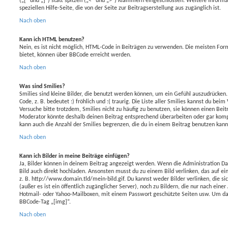
(„[“ und „]“) statt spitzen („<“ und „>“) Klammern eingeschlossen. Weitere Informa
speziellen Hilfe-Seite, die von der Seite zur Beitragserstellung aus zugänglich ist.
Nach oben
Kann ich HTML benutzen?
Nein, es ist nicht möglich, HTML-Code in Beiträgen zu verwenden. Die meisten Fo
bietet, können über BBCode erreicht werden.
Nach oben
Was sind Smilies?
Smilies sind kleine Bilder, die benutzt werden können, um ein Gefühl auszudrücken.
Code, z. B. bedeutet :) fröhlich und :( traurig. Die Liste aller Smilies kannst du bei
Versuche bitte trotzdem, Smilies nicht zu häufig zu benutzen, sie können einen Bei
Moderator könnte deshalb deinen Beitrag entsprechend überarbeiten oder gar komp
kann auch die Anzahl der Smilies begrenzen, die du in einem Beitrag benutzen kann
Nach oben
Kann ich Bilder in meine Beiträge einfügen?
Ja, Bilder können in deinem Beitrag angezeigt werden. Wenn die Administration Da
Bild auch direkt hochladen. Ansonsten musst du zu einem Bild verlinken, das auf ein
z. B. http://www.domain.tld/mein-bild.gif. Du kannst weder Bilder verlinken, die s
(außer es ist ein öffentlich zugänglicher Server), noch zu Bildern, die nur nach eine
Hotmail- oder Yahoo-Mailboxen, mit einem Passwort geschützte Seiten usw. Um da
BBCode-Tag „[img]“.
Nach oben