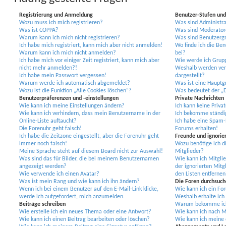
Registrierung und Anmeldung
Benutzer-Stufen un
Wozu muss ich mich registrieren?
Was sind Administr
Was ist COPPA?
Was sind Moderator
Warum kann ich mich nicht registrieren?
Was sind Benutzerg
Ich habe mich registriert, kann mich aber nicht anmelden!
Wo finde ich die Ben
Warum kann ich mich nicht anmelden?
bei?
Ich habe mich vor einiger Zeit registriert, kann mich aber
Wie werde ich Grupp
nicht mehr anmelden?!
Weshalb werden ver
Ich habe mein Passwort vergessen!
dargestellt?
Warum werde ich automatisch abgemeldet?
Was ist eine Hauptg
Wozu ist die Funktion „Alle Cookies löschen“?
Was bedeutet der „D
Benutzerpräferenzen und -einstellungen
Private Nachrichten
Wie kann ich meine Einstellungen ändern?
Ich kann keine Priva
Wie kann ich verhindern, dass mein Benutzername in der
Ich bekomme ständig
Online-Liste auftaucht?
Ich habe eine Spam-
Die Forenuhr geht falsch!
Forums erhalten!
Ich habe die Zeitzone eingestellt, aber die Forenuhr geht
Freunde und ignorier
immer noch falsch!
Wozu benötige ich di
Meine Sprache steht auf diesem Board nicht zur Auswahl!
Mitglieder?
Was sind das für Bilder, die bei meinem Benutzernamen
Wie kann ich Mitglie
angezeigt werden?
der ignorierten Mitg
Wie verwende ich einen Avatar?
den Listen entfernen
Was ist mein Rang und wie kann ich ihn ändern?
Die Foren durchsuch
Wenn ich bei einem Benutzer auf den E-Mail-Link klicke,
Wie kann ich ein Fo
werde ich aufgefordert, mich anzumelden.
Weshalb erhalte ich 
Beiträge schreiben
Warum bekomme ich b
Wie erstelle ich ein neues Thema oder eine Antwort?
Wie kann ich nach M
Wie kann ich einen Beitrag bearbeiten oder löschen?
Wie kann ich meine 