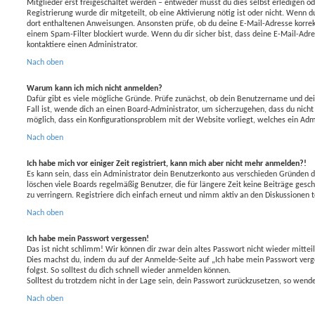
Mitglieder erst freigeschaltet werden – entweder musst du dies selbst erledigen od
Registrierung wurde dir mitgeteilt, ob eine Aktivierung nötig ist oder nicht. Wenn d
dort enthaltenen Anweisungen. Ansonsten prüfe, ob du deine E-Mail-Adresse korrek
einem Spam-Filter blockiert wurde. Wenn du dir sicher bist, dass deine E-Mail-Adr
kontaktiere einen Administrator.
Nach oben
Warum kann ich mich nicht anmelden?
Dafür gibt es viele mögliche Gründe. Prüfe zunächst, ob dein Benutzername und dei
Fall ist, wende dich an einen Board-Administrator, um sicherzugehen, dass du nicht 
möglich, dass ein Konfigurationsproblem mit der Website vorliegt, welches ein Adm
Nach oben
Ich habe mich vor einiger Zeit registriert, kann mich aber nicht mehr anmelden?!
Es kann sein, dass ein Administrator dein Benutzerkonto aus verschieden Gründen d
löschen viele Boards regelmäßig Benutzer, die für längere Zeit keine Beiträge ges
zu verringern. Registriere dich einfach erneut und nimm aktiv an den Diskussionen t
Nach oben
Ich habe mein Passwort vergessen!
Das ist nicht schlimm! Wir können dir zwar dein altes Passwort nicht wieder mittei
Dies machst du, indem du auf der Anmelde-Seite auf „Ich habe mein Passwort verg
folgst. So solltest du dich schnell wieder anmelden können.
Solltest du trotzdem nicht in der Lage sein, dein Passwort zurückzusetzen, so wend
Nach oben