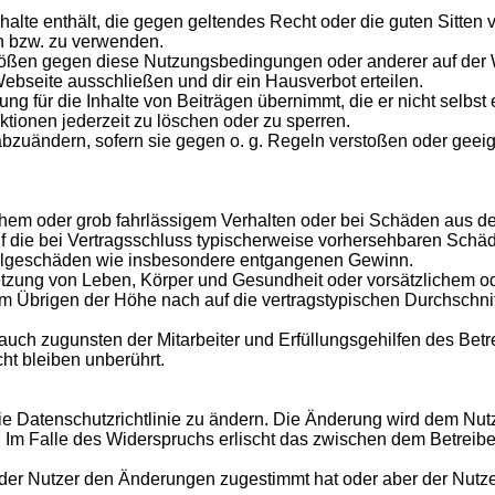
Inhalte enthält, die gegen geltendes Recht oder die guten Sitten
en bzw. zu verwenden.
stößen gegen diese Nutzungsbedingungen oder anderer auf der W
bseite ausschließen und dir ein Hausverbot erteilen.
ng für die Inhalte von Beiträgen übernimmt, die er nicht selbst 
ktionen jederzeit zu löschen oder zu sperren.
 abzuändern, sofern sie gegen o. g. Regeln verstoßen oder geei
ichem oder grob fahrlässigem Verhalten oder bei Schäden aus d
 auf die bei Vertragsschluss typischerweise vorhersehbaren Sch
e Folgeschäden wie insbesondere entgangenen Gewinn.
tzung von Leben, Körper und Gesundheit oder vorsätzlichem ode
 Übrigen der Höhe nach auf die vertragstypischen Durchschnitt
auch zugunsten der Mitarbeiter und Erfüllungsgehilfen des Betr
t bleiben unberührt.
ie Datenschutzrichtlinie zu ändern. Die Änderung wird dem Nutze
. Im Falle des Widerspruchs erlischt das zwischen dem Betreibe
 der Nutzer den Änderungen zugestimmt hat oder aber der Nutz