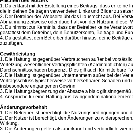
Pflichten des Nutzers
1. Du erklärst mit der Erstellung eines Beitrags, dass er keine 
die in deinen Beiträgen verwendeten Links und Bilder zu setz
2. Der Betreiber der Webseite übt das Hausrecht aus. Bei Ver
Abmahnung zeitweise oder dauerhaft von der Nutzung dieser We
3. Du nimmst zur Kenntnis, dass der Betreiber keine Verantwortu
gestattest dem Betreiber, dein Benutzerkonto, Beiträge und Fun
4. Du gestattest dem Betreiber darüber hinaus, deine Beiträge
zuzufügen.
Gewährleistung
1. Die Haftung ist gegenüber Verbrauchern außer bei vorsätzl
Verletzung wesentlicher Vertragspflichten (Kardinalpflichten)
Durchschnittsschäden begrenzt. Dies gilt auch für mittelbar
2. Die Haftung ist gegenüber Unternehmern außer bei der Verle
Vertragsschluss typischerweise vorhersehbaren Schäden und im
insbesondere entgangenen Gewinn.
3. Die Haftungsbegrenzung der Absätze a bis c gilt sinngemäß 
4. Ansprüche für eine Haftung aus zwingendem nationalem Rech
Änderungsvorbehalt
1. Der Betreiber ist berechtigt, die Nutzungsbedingungen und d
2. Der Nutzer ist berechtigt, den Änderungen zu widersprechen
Wirkung.
3. Die Änderungen gelten als anerkannt und verbindlich, wenn