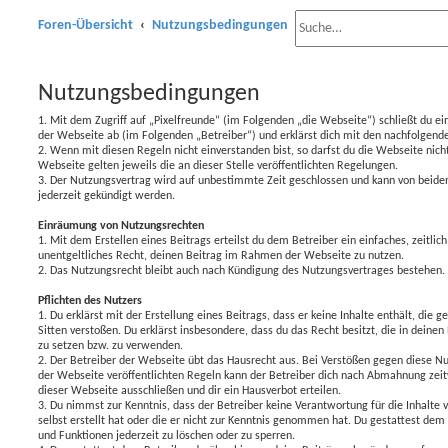
Foren-Übersicht
Nutzungsbedingungen
E
Nutzungsbedingungen
r
1. Mit dem Zugriff auf „Pixelfreunde“ (im Folgenden „die Webseite“) schließt du e
w
der Webseite ab (im Folgenden „Betreiber“) und erklärst dich mit den nachfolgen
2. Wenn mit diesen Regeln nicht einverstanden bist, so darfst du die Webseite nich
e
Webseite gelten jeweils die an dieser Stelle veröffentlichten Regelungen.
3. Der Nutzungsvertrag wird auf unbestimmte Zeit geschlossen und kann von beiden 
i
jederzeit gekündigt werden.
t
Einräumung von Nutzungsrechten
1. Mit dem Erstellen eines Beitrags erteilst du dem Betreiber ein einfaches, zeitli
e
unentgeltliches Recht, deinen Beitrag im Rahmen der Webseite zu nutzen.
2. Das Nutzungsrecht bleibt auch nach Kündigung des Nutzungsvertrages bestehen.
r
Pflichten des Nutzers
t
1. Du erklärst mit der Erstellung eines Beitrags, dass er keine Inhalte enthält, die
Sitten verstoßen. Du erklärst insbesondere, dass du das Recht besitzt, die in deine
e
zu setzen bzw. zu verwenden.
2. Der Betreiber der Webseite übt das Hausrecht aus. Bei Verstößen gegen diese 
S
der Webseite veröffentlichten Regeln kann der Betreiber dich nach Abmahnung zei
dieser Webseite ausschließen und dir ein Hausverbot erteilen.
u
3. Du nimmst zur Kenntnis, dass der Betreiber keine Verantwortung für die Inhalte 
selbst erstellt hat oder die er nicht zur Kenntnis genommen hat. Du gestattest dem
c
und Funktionen jederzeit zu löschen oder zu sperren.