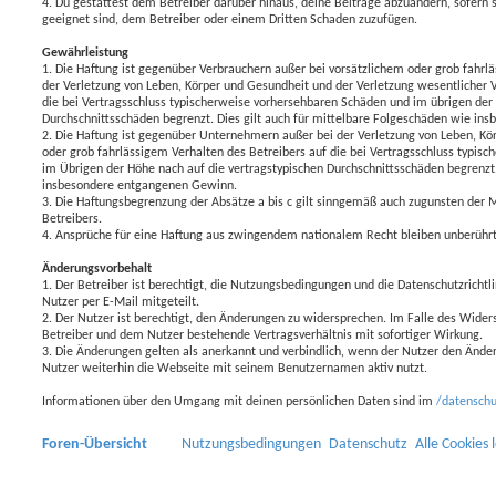
4. Du gestattest dem Betreiber darüber hinaus, deine Beiträge abzuändern, sofern s
h
geeignet sind, dem Betreiber oder einem Dritten Schaden zuzufügen.
e
Gewährleistung
1. Die Haftung ist gegenüber Verbrauchern außer bei vorsätzlichem oder grob fahrl
der Verletzung von Leben, Körper und Gesundheit und der Verletzung wesentlicher Ve
die bei Vertragsschluss typischerweise vorhersehbaren Schäden und im übrigen der 
Durchschnittsschäden begrenzt. Dies gilt auch für mittelbare Folgeschäden wie i
2. Die Haftung ist gegenüber Unternehmern außer bei der Verletzung von Leben, Kö
oder grob fahrlässigem Verhalten des Betreibers auf die bei Vertragsschluss typis
im Übrigen der Höhe nach auf die vertragstypischen Durchschnittsschäden begrenzt. 
insbesondere entgangenen Gewinn.
3. Die Haftungsbegrenzung der Absätze a bis c gilt sinngemäß auch zugunsten der M
Betreibers.
4. Ansprüche für eine Haftung aus zwingendem nationalem Recht bleiben unberührt
Änderungsvorbehalt
1. Der Betreiber ist berechtigt, die Nutzungsbedingungen und die Datenschutzricht
Nutzer per E-Mail mitgeteilt.
2. Der Nutzer ist berechtigt, den Änderungen zu widersprechen. Im Falle des Wider
Betreiber und dem Nutzer bestehende Vertragsverhältnis mit sofortiger Wirkung.
3. Die Änderungen gelten als anerkannt und verbindlich, wenn der Nutzer den Änd
Nutzer weiterhin die Webseite mit seinem Benutzernamen aktiv nutzt.
Informationen über den Umgang mit deinen persönlichen Daten sind im
/datensch
Foren-Übersicht
Nutzungsbedingungen
Datenschutz
Alle Cookies 