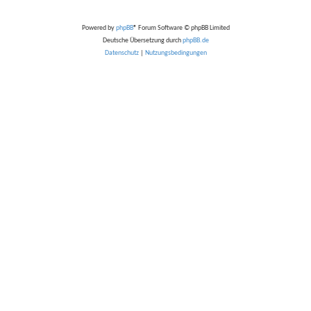
Powered by
phpBB
® Forum Software © phpBB Limited
Deutsche Übersetzung durch
phpBB.de
Datenschutz
|
Nutzungsbedingungen