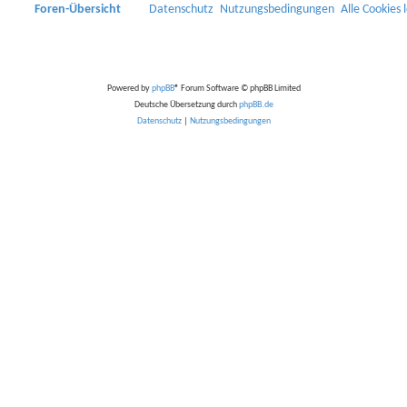
Foren-Übersicht
Datenschutz
Nutzungsbedingungen
Alle Cookies 
Powered by
phpBB
® Forum Software © phpBB Limited
Deutsche Übersetzung durch
phpBB.de
Datenschutz
|
Nutzungsbedingungen