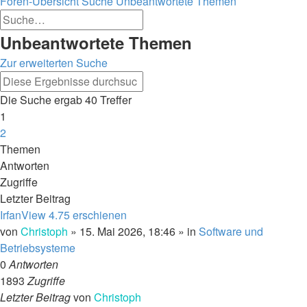
Foren-Übersicht
Suche
Unbeantwortete Themen
Erweiterte
Suche
Suche
Suche
Unbeantwortete Themen
Zur erweiterten Suche
Erweiterte
Suche
Suche
Die Suche ergab 40 Treffer
1
2
Nächste
Themen
Antworten
Zugriffe
Letzter Beitrag
IrfanView 4.75 erschienen
von
Christoph
»
15. Mai 2026, 18:46
» in
Software und
Betriebsysteme
0
Antworten
1893
Zugriffe
Letzter Beitrag
von
Christoph