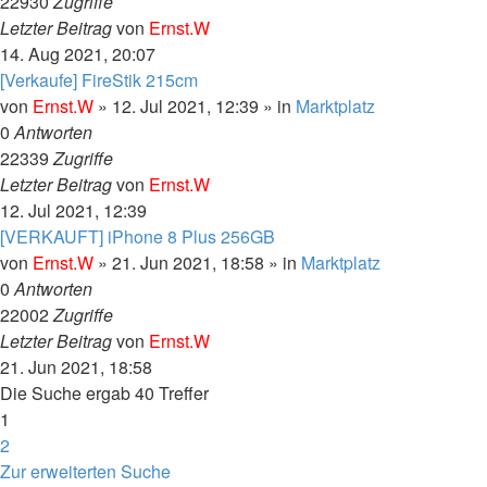
22930
Zugriffe
Letzter Beitrag
von
Ernst.W
14. Aug 2021, 20:07
[Verkaufe] FireStik 215cm
von
Ernst.W
»
12. Jul 2021, 12:39
» in
Marktplatz
0
Antworten
22339
Zugriffe
Letzter Beitrag
von
Ernst.W
12. Jul 2021, 12:39
[VERKAUFT] iPhone 8 Plus 256GB
von
Ernst.W
»
21. Jun 2021, 18:58
» in
Marktplatz
0
Antworten
22002
Zugriffe
Letzter Beitrag
von
Ernst.W
21. Jun 2021, 18:58
Die Suche ergab 40 Treffer
1
2
Nächste
Zur erweiterten Suche