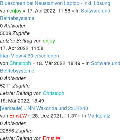
Bluescreen bei Neustart von Laptop - inkl. Lösung
von
enjoy
»
17. Apr 2022, 11:58
» in
Software und
Betriebsysteme
0
Antworten
5039
Zugriffe
Letzter Beitrag
von
enjoy
17. Apr 2022, 11:58
Irfan-View 4.60 erschienen
von
Christoph
»
18. Mär 2022, 18:49
» in
Software und
Betriebsysteme
0
Antworten
5211
Zugriffe
Letzter Beitrag
von
Christoph
18. Mär 2022, 18:49
[Verkaufe] LINN Wakonda und 2xLK240
von
Ernst.W
»
28. Dez 2021, 11:37
» in
Marktplatz
0
Antworten
22856
Zugriffe
Letzter Beitrag
von
Ernst.W