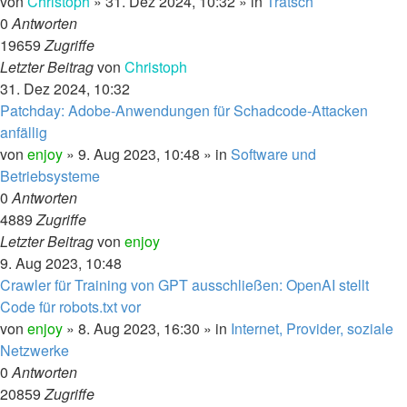
von
Christoph
»
31. Dez 2024, 10:32
» in
Tratsch
0
Antworten
19659
Zugriffe
Letzter Beitrag
von
Christoph
31. Dez 2024, 10:32
Patchday: Adobe-Anwendungen für Schadcode-Attacken
anfällig
von
enjoy
»
9. Aug 2023, 10:48
» in
Software und
Betriebsysteme
0
Antworten
4889
Zugriffe
Letzter Beitrag
von
enjoy
9. Aug 2023, 10:48
Crawler für Training von GPT ausschließen: OpenAI stellt
Code für robots.txt vor
von
enjoy
»
8. Aug 2023, 16:30
» in
Internet, Provider, soziale
Netzwerke
0
Antworten
20859
Zugriffe