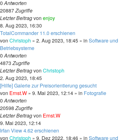
0
Antworten
20887
Zugriffe
Letzter Beitrag
von
enjoy
8. Aug 2023, 16:30
TotalCommander 11.0 erschienen
von
Christoph
»
2. Aug 2023, 18:45
» in
Software und
Betriebsysteme
0
Antworten
4873
Zugriffe
Letzter Beitrag
von
Christoph
2. Aug 2023, 18:45
[Hilfe] Galerie zur Preisorientierung gesucht
von
Ernst.W
»
9. Mai 2023, 12:14
» in
Fotografie
0
Antworten
20598
Zugriffe
Letzter Beitrag
von
Ernst.W
9. Mai 2023, 12:14
Irfan View 4.62 erschienen
von
Christoph
»
9. Dez 2022, 18:46
» in
Software und