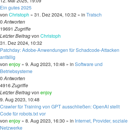
12. Mai 2025, 19:09
Ein gutes 2025
von
Christoph
»
31. Dez 2024, 10:32
» in
Tratsch
0
Antworten
19691
Zugriffe
Letzter Beitrag
von
Christoph
31. Dez 2024, 10:32
Patchday: Adobe-Anwendungen für Schadcode-Attacken
anfällig
von
enjoy
»
9. Aug 2023, 10:48
» in
Software und
Betriebsysteme
0
Antworten
4916
Zugriffe
Letzter Beitrag
von
enjoy
9. Aug 2023, 10:48
Crawler für Training von GPT ausschließen: OpenAI stellt
Code für robots.txt vor
von
enjoy
»
8. Aug 2023, 16:30
» in
Internet, Provider, soziale
Netzwerke