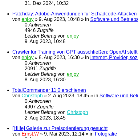
31. Dez 2024, 10:32
Patchday: Adobe-Anwendungen für Schadcode-Attacken a
von
enjoy
»
9. Aug 2023, 10:48
» in
Software und Betrieb
0
Antworten
4946
Zugriffe
Letzter Beitrag
von
enjoy
9. Aug 2023, 10:48
Crawler für Training von GPT ausschließen: OpenAI stellt 
von
enjoy
»
8. Aug 2023, 16:30
» in
Internet, Provider, so
0
Antworten
20911
Zugriffe
Letzter Beitrag
von
enjoy
8. Aug 2023, 16:30
TotalCommander 11.0 erschienen
von
Christoph
»
2. Aug 2023, 18:45
» in
Software und Bet
0
Antworten
4907
Zugriffe
Letzter Beitrag
von
Christoph
2. Aug 2023, 18:45
[Hilfe] Galerie zur Preisorientierung gesucht
von
Ernst.W
»
9. Mai 2023, 12:14
» in
Fotografie