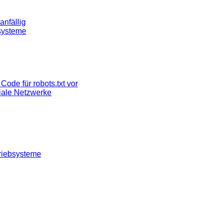
nfällig
systeme
Code für robots.txt vor
ziale Netzwerke
riebsysteme