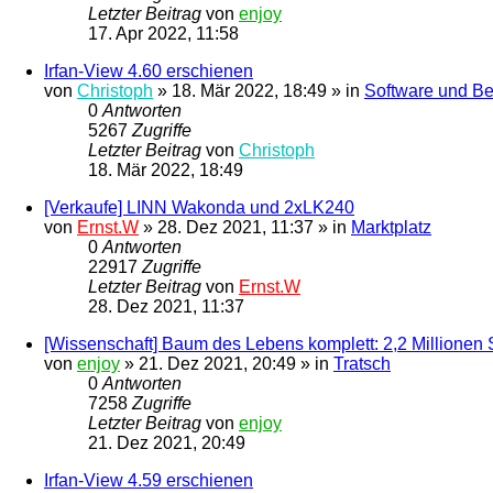
Letzter Beitrag
von
enjoy
17. Apr 2022, 11:58
Irfan-View 4.60 erschienen
von
Christoph
»
18. Mär 2022, 18:49
» in
Software und Be
0
Antworten
5267
Zugriffe
Letzter Beitrag
von
Christoph
18. Mär 2022, 18:49
[Verkaufe] LINN Wakonda und 2xLK240
von
Ernst.W
»
28. Dez 2021, 11:37
» in
Marktplatz
0
Antworten
22917
Zugriffe
Letzter Beitrag
von
Ernst.W
28. Dez 2021, 11:37
[Wissenschaft] Baum des Lebens komplett: 2,2 Millionen 
von
enjoy
»
21. Dez 2021, 20:49
» in
Tratsch
0
Antworten
7258
Zugriffe
Letzter Beitrag
von
enjoy
21. Dez 2021, 20:49
Irfan-View 4.59 erschienen