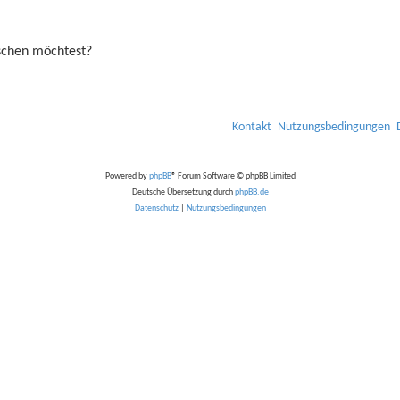
öschen möchtest?
Kontakt
Nutzungsbedingungen
Powered by
phpBB
® Forum Software © phpBB Limited
Deutsche Übersetzung durch
phpBB.de
Datenschutz
|
Nutzungsbedingungen