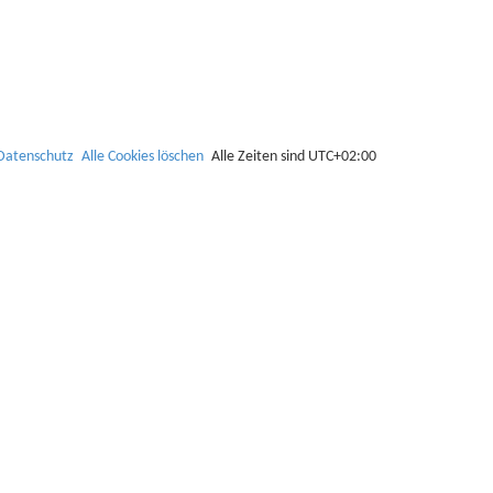
c
h
e
Datenschutz
Alle Cookies löschen
Alle Zeiten sind
UTC+02:00