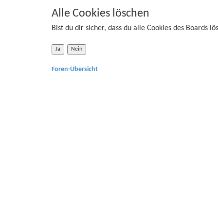
u
Alle Cookies löschen
r
c
Bist du dir sicher, dass du alle Cookies des Boards l
w
h
e
e
i
Foren-Übersicht
t
e
r
t
e
S
u
c
h
e