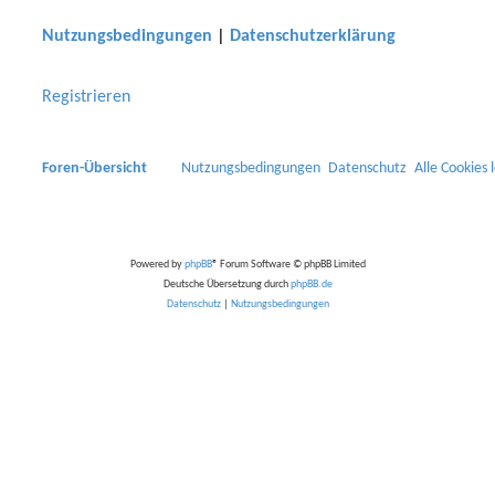
h
Nutzungsbedingungen
|
Datenschutzerklärung
e
Registrieren
Foren-Übersicht
Nutzungsbedingungen
Datenschutz
Alle Cookies 
Powered by
phpBB
® Forum Software © phpBB Limited
Deutsche Übersetzung durch
phpBB.de
Datenschutz
|
Nutzungsbedingungen