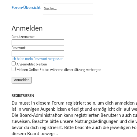
Foren-Übersicht
S
E
u
Anmelden
r
c
Benutzername:
w
h
e
Passwort:
e
i
Ich habe mein Passwort vergessen
Angemeldet bleiben
t
Meinen Online-Status während dieser Sitzung verbergen
e
r
t
REGISTRIEREN
Du musst in diesem Forum registriert sein, um dich anmelden 
e
ist in wenigen Augenblicken erledigt und ermöglicht dir, auf w
S
Die Board-Administration kann registrierten Benutzern auch z
zuweisen. Beachte bitte unsere Nutzungsbedingungen und die
u
bevor du dich registrierst. Bitte beachte auch die jeweiligen F
c
diesem Board bewegst.