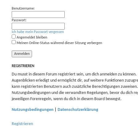
c
w
Benutzername:
h
e
Passwort:
e
i
Ich habe mein Passwort vergessen
t
Angemeldet bleiben
Meinen Online-Status während dieser Sitzung verbergen
e
r
t
REGISTRIEREN
e
Du musst in diesem Forum registriert sein, um dich anmelden zu können. 
Augenblicken erledigt und ermöglicht dir, auf weitere Funktionen zuzugr
S
kann registrierten Benutzern auch zusätzliche Berechtigungen zuweisen.
u
Nutzungsbedingungen und die verwandten Regelungen, bevor du dich regis
jeweiligen Forenregeln, wenn du dich in diesem Board bewegst.
c
Nutzungsbedingungen
|
Datenschutzerklärung
h
e
Registrieren