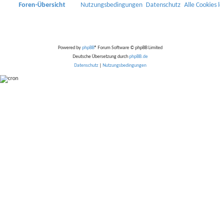
Foren-Übersicht
Nutzungsbedingungen
Datenschutz
Alle Cookies 
Powered by
phpBB
® Forum Software © phpBB Limited
Deutsche Übersetzung durch
phpBB.de
Datenschutz
|
Nutzungsbedingungen