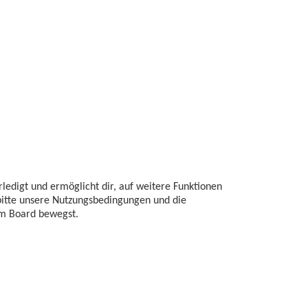
c
h
e
ledigt und ermöglicht dir, auf weitere Funktionen
 bitte unsere Nutzungsbedingungen und die
sem Board bewegst.