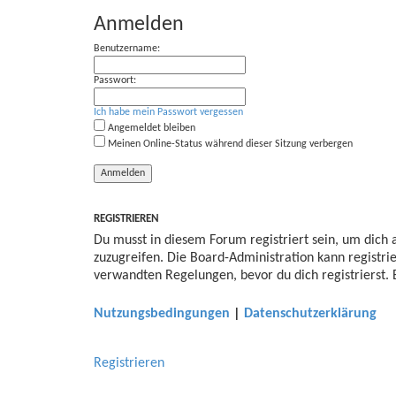
u
Anmelden
r
c
Benutzername:
w
h
e
Passwort:
e
i
Ich habe mein Passwort vergessen
Angemeldet bleiben
t
Meinen Online-Status während dieser Sitzung verbergen
e
r
t
REGISTRIEREN
Du musst in diesem Forum registriert sein, um dich 
e
zuzugreifen. Die Board-Administration kann registr
S
verwandten Regelungen, bevor du dich registrierst. 
u
Nutzungsbedingungen
|
Datenschutzerklärung
c
h
Registrieren
e