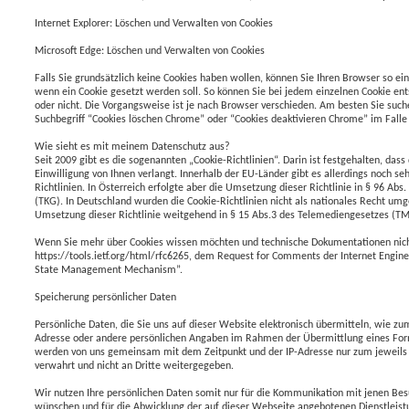
Internet Explorer: Löschen und Verwalten von Cookies
Microsoft Edge: Löschen und Verwalten von Cookies
Falls Sie grundsätzlich keine Cookies haben wollen, können Sie Ihren Browser so ein
wenn ein Cookie gesetzt werden soll. So können Sie bei jedem einzelnen Cookie ent
oder nicht. Die Vorgangsweise ist je nach Browser verschieden. Am besten Sie suc
Suchbegriff “Cookies löschen Chrome” oder “Cookies deaktivieren Chrome” im Fall
Wie sieht es mit meinem Datenschutz aus?
Seit 2009 gibt es die sogenannten „Cookie-Richtlinien“. Darin ist festgehalten, dass
Einwilligung von Ihnen verlangt. Innerhalb der EU-Länder gibt es allerdings noch se
Richtlinien. In Österreich erfolgte aber die Umsetzung dieser Richtlinie in § 96 A
(TKG). In Deutschland wurden die Cookie-Richtlinien nicht als nationales Recht umge
Umsetzung dieser Richtlinie weitgehend in § 15 Abs.3 des Telemediengesetzes (T
Wenn Sie mehr über Cookies wissen möchten und technische Dokumentationen nic
https://tools.ietf.org/html/rfc6265, dem Request for Comments der Internet Engin
State Management Mechanism”.
Speicherung persönlicher Daten
Persönliche Daten, die Sie uns auf dieser Website elektronisch übermitteln, wie z
Adresse oder andere persönlichen Angaben im Rahmen der Übermittlung eines Fo
werden von uns gemeinsam mit dem Zeitpunkt und der IP-Adresse nur zum jeweils
verwahrt und nicht an Dritte weitergegeben.
Wir nutzen Ihre persönlichen Daten somit nur für die Kommunikation mit jenen Besu
wünschen und für die Abwicklung der auf dieser Webseite angebotenen Dienstleist