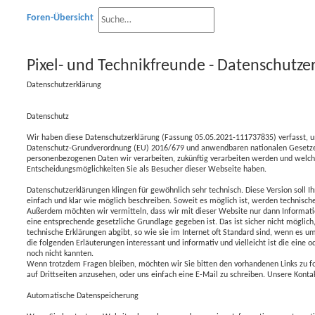
Foren-Übersicht
S
E
u
Pixel- und Technikfreunde - Datenschutze
r
c
Datenschutzerklärung
w
h
e
Datenschutz
e
i
Wir haben diese Datenschutzerklärung (Fassung 05.05.2021-111737835) verfasst,
Datenschutz-Grundverordnung (EU) 2016/679 und anwendbaren nationalen Gesetze
t
personenbezogenen Daten wir verarbeiten, zukünftig verarbeiten werden und welc
Entscheidungsmöglichkeiten Sie als Besucher dieser Webseite haben.
e
Datenschutzerklärungen klingen für gewöhnlich sehr technisch. Diese Version soll I
r
einfach und klar wie möglich beschreiben. Soweit es möglich ist, werden technische 
Außerdem möchten wir vermitteln, dass wir mit dieser Website nur dann Inform
t
eine entsprechende gesetzliche Grundlage gegeben ist. Das ist sicher nicht mögli
technische Erklärungen abgibt, so wie sie im Internet oft Standard sind, wenn es um
e
die folgenden Erläuterungen interessant und informativ und vielleicht ist die eine o
noch nicht kannten.
S
Wenn trotzdem Fragen bleiben, möchten wir Sie bitten den vorhandenen Links zu f
auf Drittseiten anzusehen, oder uns einfach eine E-Mail zu schreiben. Unsere Kont
u
Automatische Datenspeicherung
c