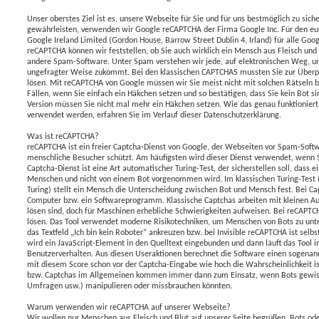
Unser oberstes Ziel ist es, unsere Webseite für Sie und für uns bestmöglich zu sic
gewährleisten, verwenden wir Google reCAPTCHA der Firma Google Inc. Für den e
Google Ireland Limited (Gordon House, Barrow Street Dublin 4, Irland) für alle Goog
reCAPTCHA können wir feststellen, ob Sie auch wirklich ein Mensch aus Fleisch und 
andere Spam-Software. Unter Spam verstehen wir jede, auf elektronischen Weg, u
ungefragter Weise zukommt. Bei den klassischen CAPTCHAS mussten Sie zur Überprü
lösen. Mit reCAPTCHA von Google müssen wir Sie meist nicht mit solchen Rätseln be
Fällen, wenn Sie einfach ein Häkchen setzen und so bestätigen, dass Sie kein Bot s
Version müssen Sie nicht mal mehr ein Häkchen setzen. Wie das genau funktioniert
verwendet werden, erfahren Sie im Verlauf dieser Datenschutzerklärung.
Was ist reCAPTCHA?
reCAPTCHA ist ein freier Captcha-Dienst von Google, der Webseiten vor Spam-Soft
menschliche Besucher schützt. Am häufigsten wird dieser Dienst verwendet, wenn S
Captcha-Dienst ist eine Art automatischer Turing-Test, der sicherstellen soll, dass
Menschen und nicht von einem Bot vorgenommen wird. Im klassischen Turing-Test 
Turing) stellt ein Mensch die Unterscheidung zwischen Bot und Mensch fest. Bei C
Computer bzw. ein Softwareprogramm. Klassische Captchas arbeiten mit kleinen Au
lösen sind, doch für Maschinen erhebliche Schwierigkeiten aufweisen. Bei reCAPTC
lösen. Das Tool verwendet moderne Risikotechniken, um Menschen von Bots zu unte
das Textfeld „Ich bin kein Roboter“ ankreuzen bzw. bei Invisible reCAPTCHA ist selb
wird ein JavaScript-Element in den Quelltext eingebunden und dann läuft das Tool i
Benutzerverhalten. Aus diesen Useraktionen berechnet die Software einen sogenan
mit diesem Score schon vor der Captcha-Eingabe wie hoch die Wahrscheinlichkeit i
bzw. Captchas im Allgemeinen kommen immer dann zum Einsatz, wenn Bots gewisse
Umfragen usw.) manipulieren oder missbrauchen könnten.
Warum verwenden wir reCAPTCHA auf unserer Webseite?
Wir wollen nur Menschen aus Fleisch und Blut auf unserer Seite begrüßen. Bots od