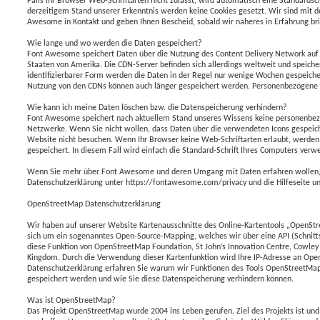
Falls Ihr Browser Web-Schriftarten nicht zulässt, wird automatisch eine Standardsc
derzeitigem Stand unserer Erkenntnis werden keine Cookies gesetzt. Wir sind mit 
Awesome in Kontakt und geben Ihnen Bescheid, sobald wir näheres in Erfahrung br
Wie lange und wo werden die Daten gespeichert?
Font Awesome speichert Daten über die Nutzung des Content Delivery Network auf 
Staaten von Amerika. Die CDN-Server befinden sich allerdings weltweit und speicher
identifizierbarer Form werden die Daten in der Regel nur wenige Wochen gespeicher
Nutzung von den CDNs können auch länger gespeichert werden. Personenbezogene Da
Wie kann ich meine Daten löschen bzw. die Datenspeicherung verhindern?
Font Awesome speichert nach aktuellem Stand unseres Wissens keine personenbezo
Netzwerke. Wenn Sie nicht wollen, dass Daten über die verwendeten Icons gespeich
Website nicht besuchen. Wenn Ihr Browser keine Web-Schriftarten erlaubt, werden
gespeichert. In diesem Fall wird einfach die Standard-Schrift Ihres Computers verw
Wenn Sie mehr über Font Awesome und deren Umgang mit Daten erfahren wollen, 
Datenschutzerklärung unter https://fontawesome.com/privacy und die Hilfeseite 
OpenStreetMap Datenschutzerklärung
Wir haben auf unserer Website Kartenausschnitte des Online-Kartentools „OpenSt
sich um ein sogenanntes Open-Source-Mapping, welches wir über eine API (Schnitt
diese Funktion von OpenStreetMap Foundation, St John’s Innovation Centre, Cowle
Kingdom. Durch die Verwendung dieser Kartenfunktion wird Ihre IP-Adresse an Open
Datenschutzerklärung erfahren Sie warum wir Funktionen des Tools OpenStreetM
gespeichert werden und wie Sie diese Datenspeicherung verhindern können.
Was ist OpenStreetMap?
Das Projekt OpenStreetMap wurde 2004 ins Leben gerufen. Ziel des Projekts ist und 