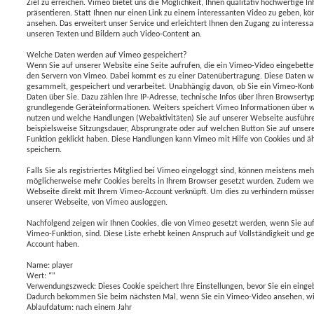
Ziel zu erreichen. Vimeo bietet uns die Möglichkeit, Ihnen qualitativ hochwertige In
präsentieren. Statt Ihnen nur einen Link zu einem interessanten Video zu geben, kö
ansehen. Das erweitert unser Service und erleichtert Ihnen den Zugang zu interessa
unseren Texten und Bildern auch Video-Content an.
Welche Daten werden auf Vimeo gespeichert?
Wenn Sie auf unserer Website eine Seite aufrufen, die ein Vimeo-Video eingebettet
den Servern von Vimeo. Dabei kommt es zu einer Datenübertragung. Diese Daten 
gesammelt, gespeichert und verarbeitet. Unabhängig davon, ob Sie ein Vimeo-Kon
Daten über Sie. Dazu zählen Ihre IP-Adresse, technische Infos über Ihren Browserty
grundlegende Geräteinformationen. Weiters speichert Vimeo Informationen über 
nutzen und welche Handlungen (Webaktivitäten) Sie auf unserer Webseite ausführe
beispielsweise Sitzungsdauer, Absprungrate oder auf welchen Button Sie auf unse
Funktion geklickt haben. Diese Handlungen kann Vimeo mit Hilfe von Cookies und ä
speichern.
Falls Sie als registriertes Mitglied bei Vimeo eingeloggt sind, können meistens m
möglicherweise mehr Cookies bereits in Ihrem Browser gesetzt wurden. Zudem we
Webseite direkt mit Ihrem Vimeo-Account verknüpft. Um dies zu verhindern müssen
unserer Webseite, von Vimeo ausloggen.
Nachfolgend zeigen wir Ihnen Cookies, die von Vimeo gesetzt werden, wenn Sie auf
Vimeo-Funktion, sind. Diese Liste erhebt keinen Anspruch auf Vollständigkeit und g
Account haben.
Name: player
Wert: “”
Verwendungszweck: Dieses Cookie speichert Ihre Einstellungen, bevor Sie ein eing
Dadurch bekommen Sie beim nächsten Mal, wenn Sie ein Vimeo-Video ansehen, wie
Ablaufdatum: nach einem Jahr