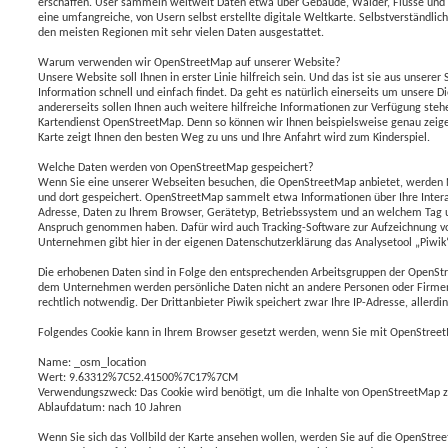
erschaffen. User sammeln weltweit Daten etwa über Gebäude, Wälder, Flüsse und S
eine umfangreiche, von Usern selbst erstellte digitale Weltkarte. Selbstverständlich i
den meisten Regionen mit sehr vielen Daten ausgestattet.
Warum verwenden wir OpenStreetMap auf unserer Website?
Unsere Website soll Ihnen in erster Linie hilfreich sein. Und das ist sie aus unser
Information schnell und einfach findet. Da geht es natürlich einerseits um unsere D
andererseits sollen Ihnen auch weitere hilfreiche Informationen zur Verfügung ste
Kartendienst OpenStreetMap. Denn so können wir Ihnen beispielsweise genau zeigen
Karte zeigt Ihnen den besten Weg zu uns und Ihre Anfahrt wird zum Kinderspiel.
Welche Daten werden von OpenStreetMap gespeichert?
Wenn Sie eine unserer Webseiten besuchen, die OpenStreetMap anbietet, werden N
und dort gespeichert. OpenStreetMap sammelt etwa Informationen über Ihre Interakt
Adresse, Daten zu Ihrem Browser, Gerätetyp, Betriebssystem und an welchem Tag u
Anspruch genommen haben. Dafür wird auch Tracking-Software zur Aufzeichnung v
Unternehmen gibt hier in der eigenen Datenschutzerklärung das Analysetool „Piwik
Die erhobenen Daten sind in Folge den entsprechenden Arbeitsgruppen der OpenSt
dem Unternehmen werden persönliche Daten nicht an andere Personen oder Firmen
rechtlich notwendig. Der Drittanbieter Piwik speichert zwar Ihre IP-Adresse, allerdi
Folgendes Cookie kann in Ihrem Browser gesetzt werden, wenn Sie mit OpenStreet
Name: _osm_location
Wert: 9.63312%7C52.41500%7C17%7CM
Verwendungszweck: Das Cookie wird benötigt, um die Inhalte von OpenStreetMap z
Ablaufdatum: nach 10 Jahren
Wenn Sie sich das Vollbild der Karte ansehen wollen, werden Sie auf die OpenStre