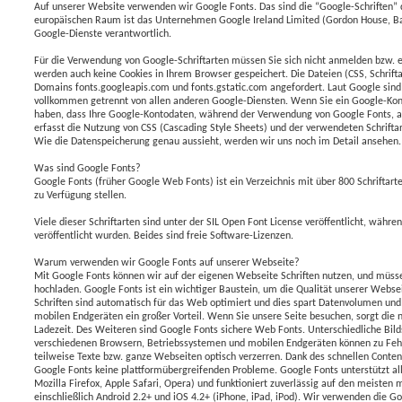
Auf unserer Website verwenden wir Google Fonts. Das sind die “Google-Schriften” 
europäischen Raum ist das Unternehmen Google Ireland Limited (Gordon House, Barr
Google-Dienste verantwortlich.
Für die Verwendung von Google-Schriftarten müssen Sie sich nicht anmelden bzw. e
werden auch keine Cookies in Ihrem Browser gespeichert. Die Dateien (CSS, Schrift
Domains fonts.googleapis.com und fonts.gstatic.com angefordert. Laut Google sind
vollkommen getrennt von allen anderen Google-Diensten. Wenn Sie ein Google-Kon
haben, dass Ihre Google-Kontodaten, während der Verwendung von Google Fonts, 
erfasst die Nutzung von CSS (Cascading Style Sheets) und der verwendeten Schriftar
Wie die Datenspeicherung genau aussieht, werden wir uns noch im Detail ansehen.
Was sind Google Fonts?
Google Fonts (früher Google Web Fonts) ist ein Verzeichnis mit über 800 Schriftart
zu Verfügung stellen.
Viele dieser Schriftarten sind unter der SIL Open Font License veröffentlicht, währ
veröffentlicht wurden. Beides sind freie Software-Lizenzen.
Warum verwenden wir Google Fonts auf unserer Webseite?
Mit Google Fonts können wir auf der eigenen Webseite Schriften nutzen, und müsse
hochladen. Google Fonts ist ein wichtiger Baustein, um die Qualität unserer Websei
Schriften sind automatisch für das Web optimiert und dies spart Datenvolumen und 
mobilen Endgeräten ein großer Vorteil. Wenn Sie unsere Seite besuchen, sorgt die n
Ladezeit. Des Weiteren sind Google Fonts sichere Web Fonts. Unterschiedliche Bil
verschiedenen Browsern, Betriebssystemen und mobilen Endgeräten können zu Fehl
teilweise Texte bzw. ganze Webseiten optisch verzerren. Dank des schnellen Conten
Google Fonts keine plattformübergreifenden Probleme. Google Fonts unterstützt a
Mozilla Firefox, Apple Safari, Opera) und funktioniert zuverlässig auf den meiste
einschließlich Android 2.2+ und iOS 4.2+ (iPhone, iPad, iPod). Wir verwenden die Go