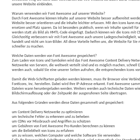
unsere Website einbinden.
Warum verwenden wir Font Awesome auf unserer Website?
Durch Font Awesome können Inhalte auf unserer Website besser aufbereitet werden
Website besser orientieren und die Inhalte leichter erfassen. Mit den Icons kann
ersetzen und Platz sparen. Da ist besonders praktisch, wenn wir Inhalte speziell fü
werden statt als Bild als HMTL-Code eingefügt. Dadurch können wir die Icons mit C
Gleichzeitig verbessern wir mit Font Awesome auch unsere Ladegeschwindigkeit, 
handelt und nicht um Icon-Bilder. All diese Vorteile helfen uns, die Website für Sie n
schneller zu machen.
Welche Daten werden von Font Awesome gespeichert?
Zum Laden von Icons und Symbolen wird das Font Awesome Content Delivery Netw
Netzwerke von Servern, die weltweit verteilt sind und es möglich machen, schnell 
werden auch, sobald Sie eine unserer Seiten aufrufen, die entsprechenden Icons vo
Damit die Web-Schriftarten geladen werden können, muss Ihr Browser eine Verbi
Fonticons, Inc. herstellen. Dabei wird Ihre IP-Adresse erkannt. Font Awesome samm
Dateien wann heruntergeladen werden. Weiters werden auch technische Daten wie
Bildschirmauflösung oder der Zeitpunkt der ausgerufenen Seite übertragen.
Aus folgenden Gründen werden diese Daten gesammelt und gespeichert:
um Content Delivery Netzwerke zu optimieren
um technische Fehler zu erkennen und zu beheben
um CDNs vor Missbrauch und Angriffen zu schützen
um Gebühren von Font Awesome Pro-Kunden berechnen zu können
um die Beliebtheit von Icons zu erfahren
um zu wissen, welchen Computer und welche Software Sie verwenden