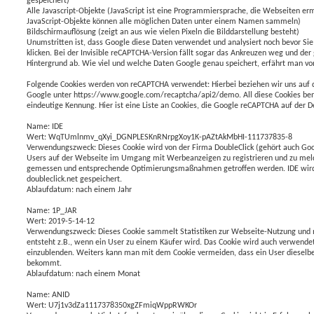
gespeichert)
Alle Javascript-Objekte (JavaScript ist eine Programmiersprache, die Webseiten er
JavaScript-Objekte können alle möglichen Daten unter einem Namen sammeln)
Bildschirmauflösung (zeigt an aus wie vielen Pixeln die Bilddarstellung besteht)
Unumstritten ist, dass Google diese Daten verwendet und analysiert noch bevor Sie
klicken. Bei der Invisible reCAPTCHA-Version fällt sogar das Ankreuzen weg und der
Hintergrund ab. Wie viel und welche Daten Google genau speichert, erfährt man von
Folgende Cookies werden von reCAPTCHA verwendet: Hierbei beziehen wir uns auf
Google unter https://www.google.com/recaptcha/api2/demo. All diese Cookies ben
eindeutige Kennung. Hier ist eine Liste an Cookies, die Google reCAPTCHA auf der 
Name: IDE
Wert: WqTUmlnmv_qXyi_DGNPLESKnRNrpgXoy1K-pAZtAkMbHI-111737835-8
Verwendungszweck: Dieses Cookie wird von der Firma DoubleClick (gehört auch Goo
Users auf der Webseite im Umgang mit Werbeanzeigen zu registrieren und zu mel
gemessen und entsprechende Optimierungsmaßnahmen getroffen werden. IDE wird
doubleclick.net gespeichert.
Ablaufdatum: nach einem Jahr
Name: 1P_JAR
Wert: 2019-5-14-12
Verwendungszweck: Dieses Cookie sammelt Statistiken zur Webseite-Nutzung und m
entsteht z.B., wenn ein User zu einem Käufer wird. Das Cookie wird auch verwend
einzublenden. Weiters kann man mit dem Cookie vermeiden, dass ein User dieselbe
bekommt.
Ablaufdatum: nach einem Monat
Name: ANID
Wert: U7j1v3dZa1117378350xgZFmiqWppRWKOr