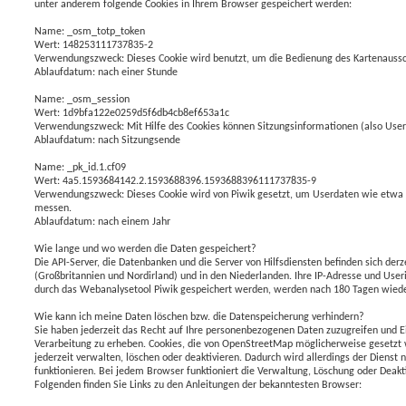
unter anderem folgende Cookies in Ihrem Browser gespeichert werden:
Name: _osm_totp_token
Wert: 148253111737835-2
Verwendungszweck: Dieses Cookie wird benutzt, um die Bedienung des Kartenaussch
Ablaufdatum: nach einer Stunde
Name: _osm_session
Wert: 1d9bfa122e0259d5f6db4cb8ef653a1c
Verwendungszweck: Mit Hilfe des Cookies können Sitzungsinformationen (also User
Ablaufdatum: nach Sitzungsende
Name: _pk_id.1.cf09
Wert: 4a5.1593684142.2.1593688396.1593688396111737835-9
Verwendungszweck: Dieses Cookie wird von Piwik gesetzt, um Userdaten wie etwa d
messen.
Ablaufdatum: nach einem Jahr
Wie lange und wo werden die Daten gespeichert?
Die API-Server, die Datenbanken und die Server von Hilfsdiensten befinden sich derz
(Großbritannien und Nordirland) und in den Niederlanden. Ihre IP-Adresse und User
durch das Webanalysetool Piwik gespeichert werden, werden nach 180 Tagen wiede
Wie kann ich meine Daten löschen bzw. die Datenspeicherung verhindern?
Sie haben jederzeit das Recht auf Ihre personenbezogenen Daten zuzugreifen und 
Verarbeitung zu erheben. Cookies, die von OpenStreetMap möglicherweise gesetzt
jederzeit verwalten, löschen oder deaktivieren. Dadurch wird allerdings der Dienst
funktionieren. Bei jedem Browser funktioniert die Verwaltung, Löschung oder Deakt
Folgenden finden Sie Links zu den Anleitungen der bekanntesten Browser: