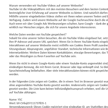
Warum verwenden wir YouTube-Videos auf unserer Webseite?
YouTube ist die Videoplattform mit den meisten Besuchern und dem besten Content
bestmögliche User-Erfahrung auf unserer Webseite zu bieten. Und natürlich dürfen 
Mithilfe unserer eingebetteten Videos stellen wir Ihnen neben unseren Texten und B
Verfügung. Zudem wird unsere Webseite auf der Google-Suchmaschine durch die ei
Auch wenn wir über Google Ads Werbeanzeigen schalten, kann Google – dank der 
wirklich nur Menschen zeigen, die sich für unsere Angebote interessieren.
Welche Daten werden von YouTube gespeichert?
Sobald Sie eine unserer Seiten besuchen, die ein YouTube-Video eingebaut hat, set
Ihre IP-Adresse und unsere URL speichert. Wenn Sie in Ihrem YouTube-Konto eingelo
Interaktionen auf unserer Webseite meist mithilfe von Cookies Ihrem Profil zuordn
Sitzungsdauer, Absprungrate, ungefährer Standort, technische Informationen wie Br
Internetanbieter. Weitere Daten können Kontaktdaten, etwaige Bewertungen, das Te
oder das Hinzufügen zu Ihren Favoriten auf YouTube sein.
Wenn Sie nicht in einem Google-Konto oder einem Youtube-Konto angemeldet sind,
eindeutigen Kennung, die mit Ihrem Gerät, Browser oder App verknüpft sind. So blei
Spracheinstellung beibehalten. Aber viele Interaktionsdaten können nicht gespeich
werden.
In der folgenden Liste zeigen wir Cookies, die in einem Test im Browser gesetzt wur
ohne angemeldetes YouTube-Konto gesetzt werden. Andererseits zeigen wir Cooki
gesetzt werden. Die Liste kann keinen Vollständigkeitsanspruch erheben, weil die 
auf YouTube abhängen.
Name: YSC
Wert: b9-CV6ojI5Y111737835-1
Verwendungszweck: Dieses Cookie registriert eine eindeutige ID, um Statistiken de