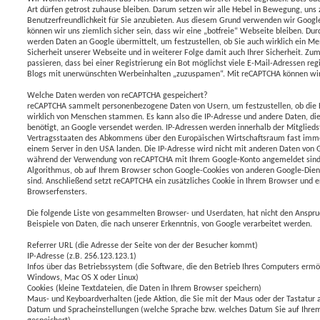
Art dürfen getrost zuhause bleiben. Darum setzen wir alle Hebel in Bewegung, uns
Benutzerfreundlichkeit für Sie anzubieten. Aus diesem Grund verwenden wir Goog
können wir uns ziemlich sicher sein, dass wir eine „botfreie“ Webseite bleiben. 
werden Daten an Google übermittelt, um festzustellen, ob Sie auch wirklich ein Me
Sicherheit unserer Webseite und in weiterer Folge damit auch Ihrer Sicherheit. Z
passieren, dass bei einer Registrierung ein Bot möglichst viele E-Mail-Adressen reg
Blogs mit unerwünschten Werbeinhalten „zuzuspamen“. Mit reCAPTCHA können wir 
Welche Daten werden von reCAPTCHA gespeichert?
reCAPTCHA sammelt personenbezogene Daten von Usern, um festzustellen, ob die 
wirklich von Menschen stammen. Es kann also die IP-Adresse und andere Daten, di
benötigt, an Google versendet werden. IP-Adressen werden innerhalb der Mitglieds
Vertragsstaaten des Abkommens über den Europäischen Wirtschaftsraum fast immer
einem Server in den USA landen. Die IP-Adresse wird nicht mit anderen Daten von G
während der Verwendung von reCAPTCHA mit Ihrem Google-Konto angemeldet sind.
Algorithmus, ob auf Ihrem Browser schon Google-Cookies von anderen Google-Diens
sind. Anschließend setzt reCAPTCHA ein zusätzliches Cookie in Ihrem Browser und e
Browserfensters.
Die folgende Liste von gesammelten Browser- und Userdaten, hat nicht den Anspruch
Beispiele von Daten, die nach unserer Erkenntnis, von Google verarbeitet werden.
Referrer URL (die Adresse der Seite von der der Besucher kommt)
IP-Adresse (z.B. 256.123.123.1)
Infos über das Betriebssystem (die Software, die den Betrieb Ihres Computers ermö
Windows, Mac OS X oder Linux)
Cookies (kleine Textdateien, die Daten in Ihrem Browser speichern)
Maus- und Keyboardverhalten (jede Aktion, die Sie mit der Maus oder der Tastatur 
Datum und Spracheinstellungen (welche Sprache bzw. welches Datum Sie auf Ihrem