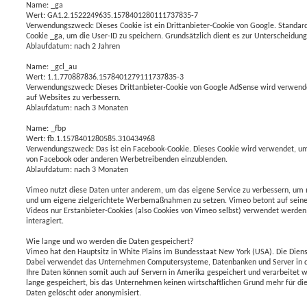
Name: _ga
Wert: GA1.2.1522249635.1578401280111737835-7
Verwendungszweck: Dieses Cookie ist ein Drittanbieter-Cookie von Google. Standar
Cookie _ga, um die User-ID zu speichern. Grundsätzlich dient es zur Unterscheidun
Ablaufdatum: nach 2 Jahren
Name: _gcl_au
Wert: 1.1.770887836.1578401279111737835-3
Verwendungszweck: Dieses Drittanbieter-Cookie von Google AdSense wird verwende
auf Websites zu verbessern.
Ablaufdatum: nach 3 Monaten
Name: _fbp
Wert: fb.1.1578401280585.310434968
Verwendungszweck: Das ist ein Facebook-Cookie. Dieses Cookie wird verwendet,
von Facebook oder anderen Werbetreibenden einzublenden.
Ablaufdatum: nach 3 Monaten
Vimeo nutzt diese Daten unter anderem, um das eigene Service zu verbessern, um 
und um eigene zielgerichtete Werbemaßnahmen zu setzen. Vimeo betont auf seiner
Videos nur Erstanbieter-Cookies (also Cookies von Vimeo selbst) verwendet werde
interagiert.
Wie lange und wo werden die Daten gespeichert?
Vimeo hat den Hauptsitz in White Plains im Bundesstaat New York (USA). Die Dien
Dabei verwendet das Unternehmen Computersysteme, Datenbanken und Server in d
Ihre Daten können somit auch auf Servern in Amerika gespeichert und verarbeitet 
lange gespeichert, bis das Unternehmen keinen wirtschaftlichen Grund mehr für di
Daten gelöscht oder anonymisiert.