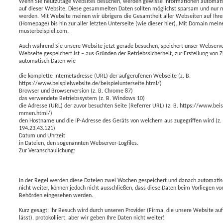
Wenn Sie heutzutage Websites besuchen, werden gewisse Informationen automatisc
h
auf dieser Website. Diese gesammelten Daten sollten möglichst sparsam und nu
werden. Mit Website meinen wir übrigens die Gesamtheit aller Webseiten auf Ihrer 
e
(Homepage) bis hin zur aller letzten Unterseite (wie dieser hier). Mit Domain mein
musterbeispiel.com.
Auch während Sie unsere Website jetzt gerade besuchen, speichert unser Webserve
Webseite gespeichert ist – aus Gründen der Betriebssicherheit, zur Erstellung von Zu
automatisch Daten wie
die komplette Internetadresse (URL) der aufgerufenen Webseite (z. B.
https://www.beispielwebsite.de/beispielunterseite.html/)
Browser und Browserversion (z. B. Chrome 87)
das verwendete Betriebssystem (z. B. Windows 10)
die Adresse (URL) der zuvor besuchten Seite (Referrer URL) (z. B. https://www.beisp
mmen.html/)
den Hostname und die IP-Adresse des Geräts von welchem aus zugegriffen wird 
194.23.43.121)
Datum und Uhrzeit
in Dateien, den sogenannten Webserver-Logfiles.
Zur Veranschaulichung:
In der Regel werden diese Dateien zwei Wochen gespeichert und danach automatis
nicht weiter, können jedoch nicht ausschließen, dass diese Daten beim Vorliegen v
Behörden eingesehen werden.
Kurz gesagt: Ihr Besuch wird durch unseren Provider (Firma, die unsere Website au
lässt), protokolliert, aber wir geben Ihre Daten nicht weiter!