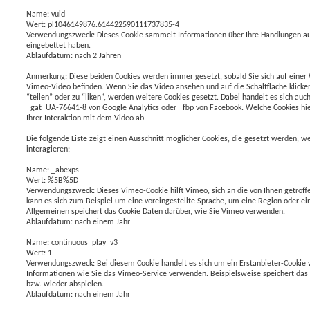
Name: vuid
Wert: pl1046149876.614422590111737835-4
Verwendungszweck: Dieses Cookie sammelt Informationen über Ihre Handlungen au
eingebettet haben.
Ablaufdatum: nach 2 Jahren
Anmerkung: Diese beiden Cookies werden immer gesetzt, sobald Sie sich auf einer
Vimeo-Video befinden. Wenn Sie das Video ansehen und auf die Schaltfläche klicke
“teilen” oder zu “liken”, werden weitere Cookies gesetzt. Dabei handelt es sich au
_gat_UA-76641-8 von Google Analytics oder _fbp von Facebook. Welche Cookies hi
Ihrer Interaktion mit dem Video ab.
Die folgende Liste zeigt einen Ausschnitt möglicher Cookies, die gesetzt werden,
interagieren:
Name: _abexps
Wert: %5B%5D
Verwendungszweck: Dieses Vimeo-Cookie hilft Vimeo, sich an die von Ihnen getroffe
kann es sich zum Beispiel um eine voreingestellte Sprache, um eine Region oder 
Allgemeinen speichert das Cookie Daten darüber, wie Sie Vimeo verwenden.
Ablaufdatum: nach einem Jahr
Name: continuous_play_v3
Wert: 1
Verwendungszweck: Bei diesem Cookie handelt es sich um ein Erstanbieter-Cookie
Informationen wie Sie das Vimeo-Service verwenden. Beispielsweise speichert das 
bzw. wieder abspielen.
Ablaufdatum: nach einem Jahr