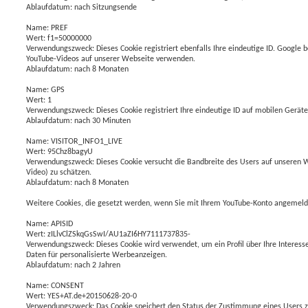
Ablaufdatum: nach Sitzungsende
Name: PREF
Wert: f1=50000000
Verwendungszweck: Dieses Cookie registriert ebenfalls Ihre eindeutige ID. Google 
YouTube-Videos auf unserer Webseite verwenden.
Ablaufdatum: nach 8 Monaten
Name: GPS
Wert: 1
Verwendungszweck: Dieses Cookie registriert Ihre eindeutige ID auf mobilen Gerät
Ablaufdatum: nach 30 Minuten
Name: VISITOR_INFO1_LIVE
Wert: 95Chz8bagyU
Verwendungszweck: Dieses Cookie versucht die Bandbreite des Users auf unseren
Video) zu schätzen.
Ablaufdatum: nach 8 Monaten
Weitere Cookies, die gesetzt werden, wenn Sie mit Ihrem YouTube-Konto angemelde
Name: APISID
Wert: zILlvClZSkqGsSwI/AU1aZI6HY7111737835-
Verwendungszweck: Dieses Cookie wird verwendet, um ein Profil über Ihre Interesse
Daten für personalisierte Werbeanzeigen.
Ablaufdatum: nach 2 Jahren
Name: CONSENT
Wert: YES+AT.de+20150628-20-0
Verwendungszweck: Das Cookie speichert den Status der Zustimmung eines Users zu