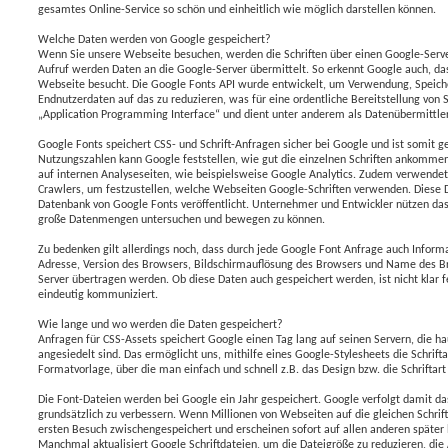
gesamtes Online-Service so schön und einheitlich wie möglich darstellen können.
Welche Daten werden von Google gespeichert?
Wenn Sie unsere Webseite besuchen, werden die Schriften über einen Google-Serv
Aufruf werden Daten an die Google-Server übermittelt. So erkennt Google auch, das
Webseite besucht. Die Google Fonts API wurde entwickelt, um Verwendung, Speich
Endnutzerdaten auf das zu reduzieren, was für eine ordentliche Bereitstellung von Sc
„Application Programming Interface“ und dient unter anderem als Datenübermittle
Google Fonts speichert CSS- und Schrift-Anfragen sicher bei Google und ist somit 
Nutzungszahlen kann Google feststellen, wie gut die einzelnen Schriften ankommen.
auf internen Analyseseiten, wie beispielsweise Google Analytics. Zudem verwend
Crawlers, um festzustellen, welche Webseiten Google-Schriften verwenden. Diese 
Datenbank von Google Fonts veröffentlicht. Unternehmer und Entwickler nützen d
große Datenmengen untersuchen und bewegen zu können.
Zu bedenken gilt allerdings noch, dass durch jede Google Font Anfrage auch Inform
Adresse, Version des Browsers, Bildschirmauflösung des Browsers und Name des B
Server übertragen werden. Ob diese Daten auch gespeichert werden, ist nicht klar f
eindeutig kommuniziert.
Wie lange und wo werden die Daten gespeichert?
Anfragen für CSS-Assets speichert Google einen Tag lang auf seinen Servern, die h
angesiedelt sind. Das ermöglicht uns, mithilfe eines Google-Stylesheets die Schrifta
Formatvorlage, über die man einfach und schnell z.B. das Design bzw. die Schriftar
Die Font-Dateien werden bei Google ein Jahr gespeichert. Google verfolgt damit da
grundsätzlich zu verbessern. Wenn Millionen von Webseiten auf die gleichen Schri
ersten Besuch zwischengespeichert und erscheinen sofort auf allen anderen späte
Manchmal aktualisiert Google Schriftdateien, um die Dateigröße zu reduzieren, di