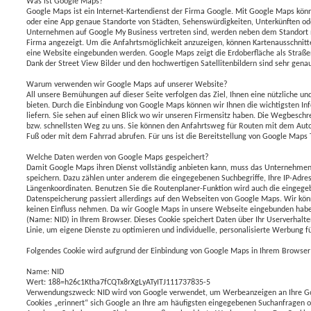
Was ist Google Maps?
Google Maps ist ein Internet-Kartendienst der Firma Google. Mit Google Maps könne
oder eine App genaue Standorte von Städten, Sehenswürdigkeiten, Unterkünften 
Unternehmen auf Google My Business vertreten sind, werden neben dem Standort 
Firma angezeigt. Um die Anfahrtsmöglichkeit anzuzeigen, können Kartenausschnitt
eine Website eingebunden werden. Google Maps zeigt die Erdoberfläche als Straßenka
Dank der Street View Bilder und den hochwertigen Satellitenbildern sind sehr gena
Warum verwenden wir Google Maps auf unserer Website?
All unsere Bemühungen auf dieser Seite verfolgen das Ziel, Ihnen eine nützliche un
bieten. Durch die Einbindung von Google Maps können wir Ihnen die wichtigsten In
liefern. Sie sehen auf einen Blick wo wir unseren Firmensitz haben. Die Wegbesch
bzw. schnellsten Weg zu uns. Sie können den Anfahrtsweg für Routen mit dem Auto,
Fuß oder mit dem Fahrrad abrufen. Für uns ist die Bereitstellung von Google Maps 
Welche Daten werden von Google Maps gespeichert?
Damit Google Maps ihren Dienst vollständig anbieten kann, muss das Unternehme
speichern. Dazu zählen unter anderem die eingegebenen Suchbegriffe, Ihre IP-Adres
Längenkoordinaten. Benutzen Sie die Routenplaner-Funktion wird auch die eingegeb
Datenspeicherung passiert allerdings auf den Webseiten von Google Maps. Wir könn
keinen Einfluss nehmen. Da wir Google Maps in unsere Webseite eingebunden habe
(Name: NID) in Ihrem Browser. Dieses Cookie speichert Daten über Ihr Userverhalten
Linie, um eigene Dienste zu optimieren und individuelle, personalisierte Werbung fü
Folgendes Cookie wird aufgrund der Einbindung von Google Maps in Ihrem Browser 
Name: NID
Wert: 188=h26c1Ktha7fCQTx8rXgLyATyITJ111737835-5
Verwendungszweck: NID wird von Google verwendet, um Werbeanzeigen an Ihre Go
Cookies „erinnert“ sich Google an Ihre am häufigsten eingegebenen Suchanfragen od