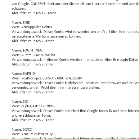
von Google. CONSENT dient auch der Sicherheit, um User zu überprüfen und Userda
schützen.
Ablaufdatum: nach 19 Jahren
Name: HSID
Wert: AcRwpgUik9Dveht0I
Verwendungszweck: Dieses Cookie wird verwendet, um ein Profil über Ihre Interesse
personalisierte Werbung anzeigen zu können.
Ablaufdatum: nach 2 Jahren
Name: LOGIN_INFO
Wert: AFmmF2swRQIhALl6aL…
Verwendungszweck: In diesem Cookie werden Informationen über Ihre Login-Daten 
Ablaufdatum: nach 2 Jahren
Name: SAPISID
Wert: 7oaPxoG-pZsJuuF5/AnUdDUIsJ9iJz2vdM
Verwendungszweck: Dieses Cookie funktioniert, indem es Ihren Browser und Ihr Gerät
verwendet, um ein Profil über Ihre Interessen zu erstellen.
Ablaufdatum: nach 2 Jahren
Name: SID
Wert: oQfNKjAsI111737835-
Verwendungszweck: Dieses Cookie speichert Ihre Google-Konto-ID und Ihren letzten 
und verschlüsselter Form.
Ablaufdatum: nach 2 Jahren
Name: SIDCC
Wert: AN0-TYuqub2JOcDTyL
Verwendungszweck: Dieses Cookie speichert Informationen, wie Sie die Webseite 