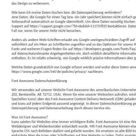
das Design zu verbessern.
Wie kann ich meine Daten löschen bzw. die Datenspeicherung verhindern?
Jene Daten, die Google für einen Tag bzw. ein Jahr speichert können nicht einfach
Seitenaufruf automatisch an Google übermittelt. Um diese Daten vorzeitig löschen
Support auf https://support.google.com/?hl=de&tid=111737835 kontaktieren. Daten
Fall nur, wenn Sie unsere Seite nicht besuchen.
Anders als andere Web-Schriften erlaubt uns Google uneingeschränkten Zugriff auf a
unlimitiert auf ein Meer an Schriftarten zugreifen und so das Optimum für unsere
Fonts und weiteren Fragen finden Sie auf https://developers.google.com/fonts/fa
auf datenschutzrelevante Angelegenheiten ein, doch wirklich detaillierte Informati
enthalten. Es ist relativ schwierig, von Google wirklich präzise Informationen übe
Welche Daten grundsätzlich von Google erfasst werden und wofür diese Daten ver
https://www.google.com/intl/de/policies/privacy/ nachlesen.
Font Awesome Datenschutzerklärung
Wir verwenden auf unserer Website Font Awesome des amerikanischen Unternehmen
202, Bentonville, AR 72712, USA). Wenn Sie eine unserer Webseiten aufrufen, wir
Speziellen Icons) über das Font Awesome Content Delivery Netzwerk (CDN) geladen.
und Icons auf jedem Endgerät passend angezeigt. In dieser Datenschutzerklärung g
Datenspeicherung und Datenverarbeitung durch diesen Service ein.
Was ist Font Awesome?
Icons spielen für Websites eine immer wichtigere Rolle. Font Awesome ist eine Web-
Webdesigner und Webentwickler entwickelt wurde. Mit Font Awesome können etwa 
Sprache CSS nach Belieben skaliert und gefärbt werden. Sie ersetzen so alte Bild-
einfachste Weg die Icons oder Schriftarten auf Ihre Website zu laden. Dafür mussten