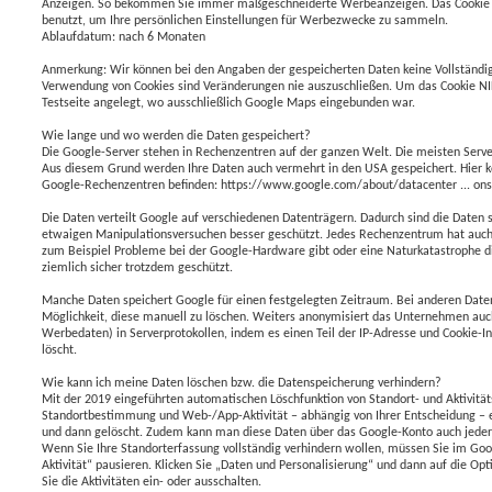
Anzeigen. So bekommen Sie immer maßgeschneiderte Werbeanzeigen. Das Cookie ent
benutzt, um Ihre persönlichen Einstellungen für Werbezwecke zu sammeln.
Ablaufdatum: nach 6 Monaten
Anmerkung: Wir können bei den Angaben der gespeicherten Daten keine Vollständigk
Verwendung von Cookies sind Veränderungen nie auszuschließen. Um das Cookie NID 
Testseite angelegt, wo ausschließlich Google Maps eingebunden war.
Wie lange und wo werden die Daten gespeichert?
Die Google-Server stehen in Rechenzentren auf der ganzen Welt. Die meisten Server
Aus diesem Grund werden Ihre Daten auch vermehrt in den USA gespeichert. Hier k
Google-Rechenzentren befinden: https://www.google.com/about/datacenter ... on
Die Daten verteilt Google auf verschiedenen Datenträgern. Dadurch sind die Daten 
etwaigen Manipulationsversuchen besser geschützt. Jedes Rechenzentrum hat auc
zum Beispiel Probleme bei der Google-Hardware gibt oder eine Naturkatastrophe di
ziemlich sicher trotzdem geschützt.
Manche Daten speichert Google für einen festgelegten Zeitraum. Bei anderen Daten 
Möglichkeit, diese manuell zu löschen. Weiters anonymisiert das Unternehmen auc
Werbedaten) in Serverprotokollen, indem es einen Teil der IP-Adresse und Cookie
löscht.
Wie kann ich meine Daten löschen bzw. die Datenspeicherung verhindern?
Mit der 2019 eingeführten automatischen Löschfunktion von Standort- und Aktivitä
Standortbestimmung und Web-/App-Aktivität – abhängig von Ihrer Entscheidung – 
und dann gelöscht. Zudem kann man diese Daten über das Google-Konto auch jeder
Wenn Sie Ihre Standorterfassung vollständig verhindern wollen, müssen Sie im Go
Aktivität“ pausieren. Klicken Sie „Daten und Personalisierung“ und dann auf die Opti
Sie die Aktivitäten ein- oder ausschalten.