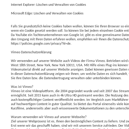
Internet Explorer: Löschen und Verwalten von Cookies
Microsoft Edge: Löschen und Verwalten von Cookies
Falls Sie grundsätzlich keine Cookies haben wollen, können Sie Ihren Browser so ein
wenn ein Cookie gesetzt werden soll. So können Sie bei jedem einzelnen Cookie ents
Da YouTube ein Tochterunternehmen von Google ist, gibt es eine gemeinsame Date
den Umgang mit Ihren Daten erfahren wollen, empfehlen wir Ihnen die Datenschut
https://policies.google.com/privacy?hl=de.
Vimeo Datenschutzerklärung
Wir verwenden auf unserer Website auch Videos der Firma Vimeo. Betrieben wird 
West 18th Street, New York, New York 10011, USA. Mit Hilfe eines Plug-ins können 
Videomaterial direkt auf unserer Website anzeigen. Dabei können gewissen Daten
In dieser Datenschutzerklärung zeigen wir Ihnen, um welche Daten es sich hande
Sie Ihre Daten bzw. die Datenübertragung verwalten oder unterbinden können.
Was ist Vimeo?
Vimeo ist eine Videoplattform, die 2004 gegründet wurde und seit 2007 das Stream
ermöglicht. Seit 2015 kann auch in 4k Ultra HD gestreamt werden. Die Nutzung des P
auch kostenpflichtiger Content veröffentlicht werden. Im Vergleich zum Marktführe
auf hochwertigen Content in guter Qualität. So bietet das Portal einerseits viele kü
Kurzfilme, andererseits aber auch wissenswerte Dokumentationen zu den untersch
Warum verwenden wir Vimeo auf unserer Webseite?
Ziel unserer Webpräsenz ist es, Ihnen den bestmöglichen Content zu liefern. Und z
Erst wenn wir das geschafft haben, sind wir mit unserem Service zufrieden. Der Vi