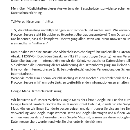
Mehr über Möglichkeiten dieser Auswertung der Besuchsdaten zu widersprechen erf
Datenschutzerklärung.
TLS-Verschlüsselung mit https
TLS, Verschlüsselung und https klingen sehr technisch und sind es auch. Wir verwe
Protocol Secure steht für „sicheres Hypertext-Übertragungsprotokoll“) um Daten abh
Das bedeutet, dass die komplette Übertragung aller Daten von Ihrem Browser zu u
niemand kann “mithören”.
Damit haben wir eine zusätzliche Sicherheitsschicht eingeführt und erfüllen Datens
Absatz 1 DSGVO). Durch den Einsatz von TLS (Transport Layer Security), einem Versc
Datenübertragung im Internet können wir den Schutz vertraulicher Daten sicherstell
Sie erkennen die Benutzung dieser Absicherung der Datenübertragung am kleinen S
links von der Internetadresse (z. B. beispielseite.de) und der Verwendung des Schema
Internetadresse.
Wenn Sie mehr zum Thema Verschlüsselung wissen möchten, empfehlen wir die Goo
Protocol Secure wiki” um gute Links zu weiterführenden Informationen zu erhalten.
Google Maps Datenschutzerklärung
Wir benützen auf unserer Website Google Maps der Firma Google Inc. Für den eu
Google Ireland Limited (Gordon House, Barrow Street Dublin 4, Irland) für alle Goo
Maps können wir Ihnen Standorte besser zeigen und damit unser Service an Ihre Be
Verwendung von Google Maps werden Daten an Google übertragen und auf den Goog
wir nun genauer darauf eingehen, was Google Maps ist, warum wir diesen Google
Daten gespeichert werden und wie Sie dies unterbinden können.