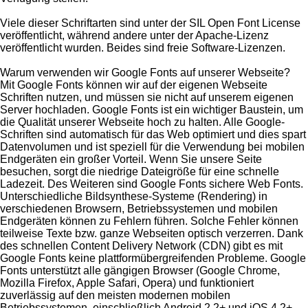
Viele dieser Schriftarten sind unter der SIL Open Font License
veröffentlicht, während andere unter der Apache-Lizenz
veröffentlicht wurden. Beides sind freie Software-Lizenzen.
Warum verwenden wir Google Fonts auf unserer Webseite?
Mit Google Fonts können wir auf der eigenen Webseite
Schriften nutzen, und müssen sie nicht auf unserem eigenen
Server hochladen. Google Fonts ist ein wichtiger Baustein, um
die Qualität unserer Webseite hoch zu halten. Alle Google-
Schriften sind automatisch für das Web optimiert und dies spart
Datenvolumen und ist speziell für die Verwendung bei mobilen
Endgeräten ein großer Vorteil. Wenn Sie unsere Seite
besuchen, sorgt die niedrige Dateigröße für eine schnelle
Ladezeit. Des Weiteren sind Google Fonts sichere Web Fonts.
Unterschiedliche Bildsynthese-Systeme (Rendering) in
verschiedenen Browsern, Betriebssystemen und mobilen
Endgeräten können zu Fehlern führen. Solche Fehler können
teilweise Texte bzw. ganze Webseiten optisch verzerren. Dank
des schnellen Content Delivery Network (CDN) gibt es mit
Google Fonts keine plattformübergreifenden Probleme. Google
Fonts unterstützt alle gängigen Browser (Google Chrome,
Mozilla Firefox, Apple Safari, Opera) und funktioniert
zuverlässig auf den meisten modernen mobilen
Betriebssystemen, einschließlich Android 2.2+ und iOS 4.2+