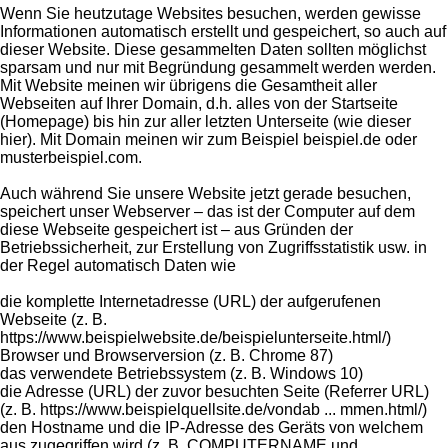
Wenn Sie heutzutage Websites besuchen, werden gewisse
Informationen automatisch erstellt und gespeichert, so auch auf
dieser Website. Diese gesammelten Daten sollten möglichst
sparsam und nur mit Begründung gesammelt werden werden.
Mit Website meinen wir übrigens die Gesamtheit aller
Webseiten auf Ihrer Domain, d.h. alles von der Startseite
(Homepage) bis hin zur aller letzten Unterseite (wie dieser
hier). Mit Domain meinen wir zum Beispiel beispiel.de oder
musterbeispiel.com.
Auch während Sie unsere Website jetzt gerade besuchen,
speichert unser Webserver – das ist der Computer auf dem
diese Webseite gespeichert ist – aus Gründen der
Betriebssicherheit, zur Erstellung von Zugriffsstatistik usw. in
der Regel automatisch Daten wie
die komplette Internetadresse (URL) der aufgerufenen
Webseite (z. B.
https://www.beispielwebsite.de/beispielunterseite.html/)
Browser und Browserversion (z. B. Chrome 87)
das verwendete Betriebssystem (z. B. Windows 10)
die Adresse (URL) der zuvor besuchten Seite (Referrer URL)
(z. B. https://www.beispielquellsite.de/vondab ... mmen.html/)
den Hostname und die IP-Adresse des Geräts von welchem
aus zugegriffen wird (z. B. COMPUTERNAME und