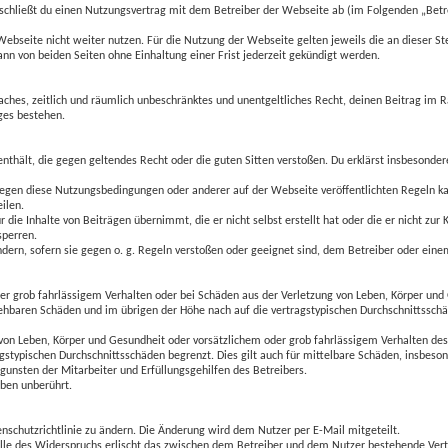
 schließt du einen Nutzungsvertrag mit dem Betreiber der Webseite ab (im Folgenden „Betr
Webseite nicht weiter nutzen. Für die Nutzung der Webseite gelten jeweils die an dieser St
nn von beiden Seiten ohne Einhaltung einer Frist jederzeit gekündigt werden.
nfaches, zeitlich und räumlich unbeschränktes und unentgeltliches Recht, deinen Beitrag im
ges bestehen.
e enthält, die gegen geltendes Recht oder die guten Sitten verstoßen. Du erklärst insbesonde
 gegen diese Nutzungsbedingungen oder anderer auf der Webseite veröffentlichten Regeln k
ilen.
 die Inhalte von Beiträgen übernimmt, die er nicht selbst erstellt hat oder die er nicht z
sperren.
ndern, sofern sie gegen o. g. Regeln verstoßen oder geeignet sind, dem Betreiber oder ein
der grob fahrlässigem Verhalten oder bei Schäden aus der Verletzung von Leben, Körper und
rsehbaren Schäden und im übrigen der Höhe nach auf die vertragstypischen Durchschnittsschä
von Leben, Körper und Gesundheit oder vorsätzlichem oder grob fahrlässigem Verhalten des 
gstypischen Durchschnittsschäden begrenzt. Dies gilt auch für mittelbare Schäden, insbes
gunsten der Mitarbeiter und Erfüllungsgehilfen des Betreibers.
ben unberührt.
enschutzrichtlinie zu ändern. Die Änderung wird dem Nutzer per E-Mail mitgeteilt.
alle des Widerspruchs erlischt das zwischen dem Betreiber und dem Nutzer bestehende Vertr