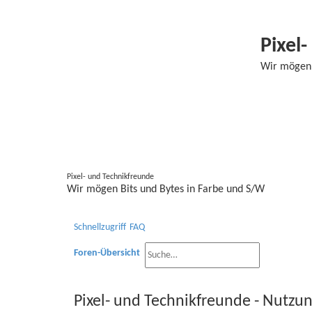
Pixel
Wir mögen 
Pixel- und Technikfreunde
Wir mögen Bits und Bytes in Farbe und S/W
Schnellzugriff
FAQ
Foren-Übersicht
S
E
u
r
Pixel- und Technikfreunde - Nutz
c
w