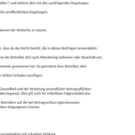
eiber“) und erklärst dich mit den nachfolgenden Regelungen
h
elle veröffentlichten Regelungen.
e
 Rahmen der Webseite zu nutzen.
re, dass du das Recht besitzt, die in deinen Beiträgen verwendeten
ann der Betreiber dich nach Abmahnung zeitweise oder dauerhaft von
ur Kenntnis genommen hat. Du gestattest dem Betreiber, dein
em Dritten Schaden zuzufügen.
 Gesundheit und der Verletzung wesentlicher Vertragspflichten
den begrenzt. Dies gilt auch für mittelbare Folgeschäden wie
Betreibers auf die bei Vertragsschluss typischerweise
ondere entgangenen Gewinn.
agsverhältnis mit sofortiger Wirkung.