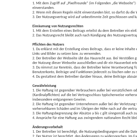
1. Mit dem Zugriff auf „Pixelfreunde“ (im Folgenden „die Webseite“)
einverstanden.
h
e
2. Wenn mit diesen Regeln nicht einverstanden bist, so darfst du die 
3. Der Nutzungsvertrag wird auf unbestimmte Zeit geschlossen und ka
e
i
Einräumung von Nutzungsrechten
t
1. Mit dem Erstellen eines Beitrags erteilst du dem Betreiber ein ei
2. Das Nutzungsrecht bleibt auch nach Kündigung des Nutzungsvertra
e
Pflichten des Nutzers
r
1. Du erklärst mit der Erstellung eines Beitrags, dass er keine Inhalt
Links und Bilder zu setzen bzw. zu verwenden.
t
2. Der Betreiber der Webseite übt das Hausrecht aus. Bei Verstößen
der Nutzung dieser Webseite ausschließen und dir ein Hausverbot erte
e
3. Du nimmst zur Kenntnis, dass der Betreiber keine Verantwortung für
Benutzerkonto, Beiträge und Funktionen jederzeit zu löschen oder zu 
S
4. Du gestattest dem Betreiber darüber hinaus, deine Beiträge abzuä
u
Gewährleistung
1. Die Haftung ist gegenüber Verbrauchern außer bei vorsätzlichem o
c
(Kardinalpflichten) auf die bei Vertragsschluss typischerweise vorhe
insbesondere entgangenen Gewinn.
h
2. Die Haftung ist gegenüber Unternehmern außer bei der Verletzung 
vorhersehbaren Schäden und im Übrigen der Höhe nach auf die vertra
e
3. Die Haftungsbegrenzung der Absätze a bis c gilt sinngemäß auch zu
4. Ansprüche für eine Haftung aus zwingendem nationalem Recht blei
Änderungsvorbehalt
1. Der Betreiber ist berechtigt, die Nutzungsbedingungen und die Dat
2. Der Nutzer ist berechtigt, den Änderungen zu widersprechen. Im F