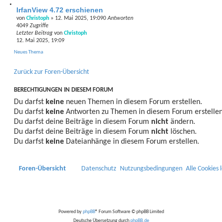
IrfanView 4.72 erschienen
von
Christoph
»
12. Mai 2025, 19:09
0
Antworten
4049
Zugriffe
Letzter Beitrag
von
Christoph
12. Mai 2025, 19:09
Neues Thema
Zurück zur Foren-Übersicht
BERECHTIGUNGEN IN DIESEM FORUM
Du darfst
keine
neuen Themen in diesem Forum erstellen.
Du darfst
keine
Antworten zu Themen in diesem Forum erstellen
Du darfst deine Beiträge in diesem Forum
nicht
ändern.
Du darfst deine Beiträge in diesem Forum
nicht
löschen.
Du darfst
keine
Dateianhänge in diesem Forum erstellen.
Foren-Übersicht
Datenschutz
Nutzungsbedingungen
Alle Cookies 
Powered by
phpBB
® Forum Software © phpBB Limited
Deutsche Übersetzung durch
phpBB.de