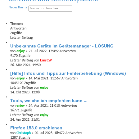
S
E
Neues Thema
u
r
c
w
h
e
e
i
Themen
t
Antworten
e
Zugriffe
r
Letzter Beitrag
t
e
Unbekannte Geräte im Gerätemanager - LÖSUNG
S
von
enjoy
»
27. Jul 2022, 17:49
2
Antworten
u
9170
Zugriffe
c
h
Letzter Beitrag
von
Ernst.W
e
26. Mär 2024, 19:50
[Hilfe] Infos und Tipps zur Fehlerbehebung (Windows)
von
enjoy
»
14. Mai 2021, 11:56
7
Antworten
1045190
Zugriffe
Letzter Beitrag
von
enjoy
14. Okt 2023, 12:08
Tools, welche ich empfehlen kann ...
von
enjoy
»
24. Apr 2021, 21:01
0
Antworten
16771
Zugriffe
Letzter Beitrag
von
enjoy
24. Apr 2021, 21:01
Firefox 153.0 erschienen
von
Christoph
»
20. Jul 2026, 18:47
2
Antworten
1287
Zugriffe