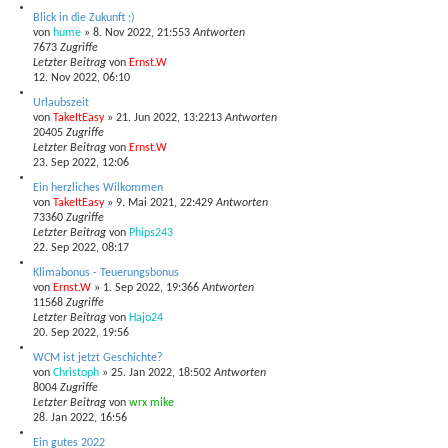
Blick in die Zukunft ;)
von
hume
»
8. Nov 2022, 21:55
3
Antworten
7673
Zugriffe
Letzter Beitrag
von
Ernst.W
12. Nov 2022, 06:10
Urlaubszeit
von
TakeItEasy
»
21. Jun 2022, 13:22
13
Antworten
20405
Zugriffe
Letzter Beitrag
von
Ernst.W
23. Sep 2022, 12:06
Ein herzliches Wilkommen
von
TakeItEasy
»
9. Mai 2021, 22:42
9
Antworten
73360
Zugriffe
Letzter Beitrag
von
Phips243
22. Sep 2022, 08:17
Klimabonus - Teuerungsbonus
von
Ernst.W
»
1. Sep 2022, 19:36
6
Antworten
11568
Zugriffe
Letzter Beitrag
von
Hajo24
20. Sep 2022, 19:56
WCM ist jetzt Geschichte?
von
Christoph
»
25. Jan 2022, 18:50
2
Antworten
8004
Zugriffe
Letzter Beitrag
von
wrx mike
28. Jan 2022, 16:56
Ein gutes 2022