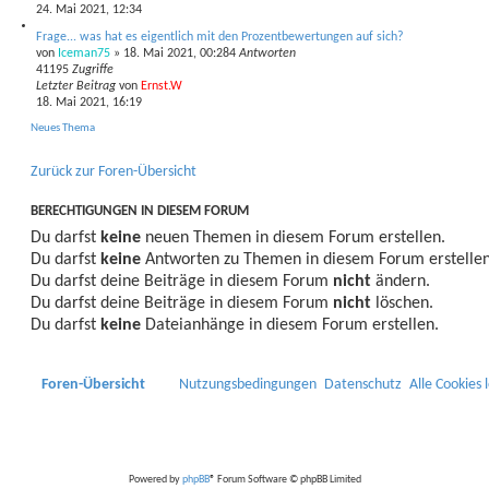
24. Mai 2021, 12:34
Frage... was hat es eigentlich mit den Prozentbewertungen auf sich?
von
Iceman75
»
18. Mai 2021, 00:28
4
Antworten
41195
Zugriffe
Letzter Beitrag
von
Ernst.W
18. Mai 2021, 16:19
Neues Thema
Zurück zur Foren-Übersicht
BERECHTIGUNGEN IN DIESEM FORUM
Du darfst
keine
neuen Themen in diesem Forum erstellen.
Du darfst
keine
Antworten zu Themen in diesem Forum erstellen
Du darfst deine Beiträge in diesem Forum
nicht
ändern.
Du darfst deine Beiträge in diesem Forum
nicht
löschen.
Du darfst
keine
Dateianhänge in diesem Forum erstellen.
Foren-Übersicht
Nutzungsbedingungen
Datenschutz
Alle Cookies 
Powered by
phpBB
® Forum Software © phpBB Limited