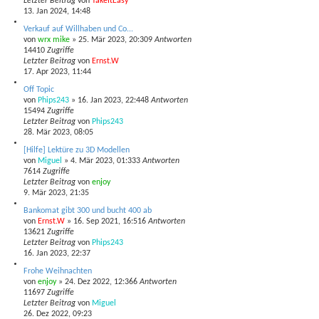
Letzter Beitrag
von
TakeItEasy
h
13. Jan 2024, 14:48
Verkauf auf Willhaben und Co...
e
von
wrx mike
»
25. Mär 2023, 20:30
9
Antworten
14410
Zugriffe
Letzter Beitrag
von
Ernst.W
17. Apr 2023, 11:44
Off Topic
von
Phips243
»
16. Jan 2023, 22:44
8
Antworten
15494
Zugriffe
Letzter Beitrag
von
Phips243
28. Mär 2023, 08:05
[Hilfe] Lektüre zu 3D Modellen
von
Miguel
»
4. Mär 2023, 01:33
3
Antworten
7614
Zugriffe
Letzter Beitrag
von
enjoy
9. Mär 2023, 21:35
Bankomat gibt 300 und bucht 400 ab
von
Ernst.W
»
16. Sep 2021, 16:51
6
Antworten
13621
Zugriffe
Letzter Beitrag
von
Phips243
16. Jan 2023, 22:37
Frohe Weihnachten
von
enjoy
»
24. Dez 2022, 12:36
6
Antworten
11697
Zugriffe
Letzter Beitrag
von
Miguel
26. Dez 2022, 09:23