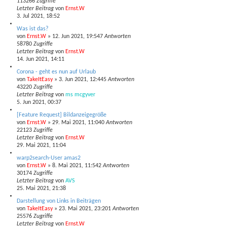
113266
Zugriffe
Letzter Beitrag
von
Ernst.W
3. Jul 2021, 18:52
Was ist das?
von
Ernst.W
»
12. Jun 2021, 19:54
7
Antworten
58780
Zugriffe
Letzter Beitrag
von
Ernst.W
14. Jun 2021, 14:11
Corona - geht es nun auf Urlaub
von
TakeItEasy
»
3. Jun 2021, 12:44
5
Antworten
43220
Zugriffe
Letzter Beitrag
von
ms mcgyver
5. Jun 2021, 00:37
[Feature Request] Bildanzeigegröße
von
Ernst.W
»
29. Mai 2021, 11:04
0
Antworten
22123
Zugriffe
Letzter Beitrag
von
Ernst.W
29. Mai 2021, 11:04
warp2search-User amas2
von
Ernst.W
»
8. Mai 2021, 11:54
2
Antworten
30174
Zugriffe
Letzter Beitrag
von
AVS
25. Mai 2021, 21:38
Darstellung von Links in Beiträgen
von
TakeItEasy
»
23. Mai 2021, 23:20
1
Antworten
25576
Zugriffe
Letzter Beitrag
von
Ernst.W