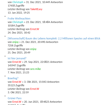
von
Christoph
»
31. Dez 2021, 10:44
9
Antworten
17458
Zugriffe
Letzter Beitrag
von
TakeItEasy
13. Jan 2022, 19:25
Frohe Weihnachten
von
Christoph
»
23. Dez 2021, 18:48
4
Antworten
10164
Zugriffe
Letzter Beitrag
von
Ernst.W
24. Dez 2021, 16:42
[Wissenschaft] Baum des Lebens komplett: 2,2 Millionen Spezies auf einen Blick
von
enjoy
»
21. Dez 2021, 20:49
0
Antworten
7256
Zugriffe
Letzter Beitrag
von
enjoy
21. Dez 2021, 20:49
Ist hier jemand?
von
Ernst.W
»
29. Sep 2021, 22:08
21
Antworten
145947
Zugriffe
Letzter Beitrag
von
wrx mike
7. Nov 2021, 21:23
Bowling?
von
Ernst.W
»
3. Okt 2021, 15:04
3
Antworten
35123
Zugriffe
Letzter Beitrag
von
Ernst.W
3. Okt 2021, 22:59
Grüner Pass
von
Ernst.W
»
20. Jun 2021, 18:46
23
Antworten