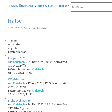
Foren-Übersicht
Dies & Das
Tratsch
E
Tratsch
r
S
E
Neues Thema
w
u
r
c
w
h
e
e
e
i
Themen
t
Antworten
i
e
Zugriffe
r
Letzter Beitrag
t
t
e
Ein gutes 2025
S
e
von
Christoph
»
31. Dez 2024, 10:32
0
Antworten
u
19724
Zugriffe
c
r
Letzter Beitrag
von
Christoph
h
e
31. Dez 2024, 10:32
t
WCM-Forum
von
Christoph
»
19. Apr 2023, 19:24
12
Antworten
e
22987
Zugriffe
Letzter Beitrag
von
Christoph
S
25. Mai 2024, 11:51
u
Frohe Weihnachten
von
Christoph
»
24. Dez 2023, 12:41
4
Antworten
c
1190814
Zugriffe