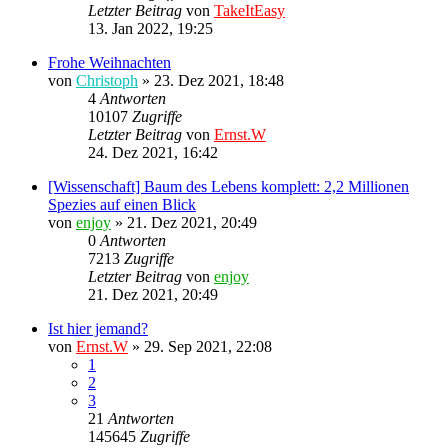
Letzter Beitrag
von
TakeItEasy
13. Jan 2022, 19:25
Frohe Weihnachten
von
Christoph
»
23. Dez 2021, 18:48
4
Antworten
10107
Zugriffe
Letzter Beitrag
von
Ernst.W
24. Dez 2021, 16:42
[Wissenschaft] Baum des Lebens komplett: 2,2 Millionen
Spezies auf einen Blick
von
enjoy
»
21. Dez 2021, 20:49
0
Antworten
7213
Zugriffe
Letzter Beitrag
von
enjoy
21. Dez 2021, 20:49
Ist hier jemand?
von
Ernst.W
»
29. Sep 2021, 22:08
1
2
3
21
Antworten
145645
Zugriffe