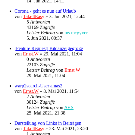
14. Jun 2021, 14:11
Corona - geht es nun auf Urlaub
von
TakeItEasy
»
3. Jun 2021, 12:44
5
Antworten
43169
Zugriffe
Letzter Beitrag
von
ms mcgyver
5. Jun 2021, 00:37
[Feature Request] Bildanzeigegröße
von
Ernst.W
»
29. Mai 2021, 11:04
0
Antworten
22103
Zugriffe
Letzter Beitrag
von
Ernst.W
29. Mai 2021, 11:04
warp2search-User amas2
von
Ernst.W
»
8. Mai 2021, 11:54
2
Antworten
30124
Zugriffe
Letzter Beitrag
von
AVS
25. Mai 2021, 21:38
Darstellung von Links in Beiträgen
von
TakeItEasy
»
23. Mai 2021, 23:20
1
Antworten