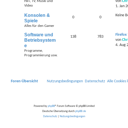
von
Chr
HiFi, TV, Musik und
Video
1. Jan 
Konsolen &
Keine B
0
0
Spiele
Alles für den Gamer
Software und
Firefox
138
783
Betriebsystem
von
Chr
4. Aug 
e
Programme,
Programmierung usw.
Foren-Übersicht
Nutzungsbedingungen
Datenschutz
Alle Cookies 
Powered by
phpBB
® Forum Software © phpBB Limited
Deutsche Übersetzung durch
phpBB.de
Datenschutz
|
Nutzungsbedingungen