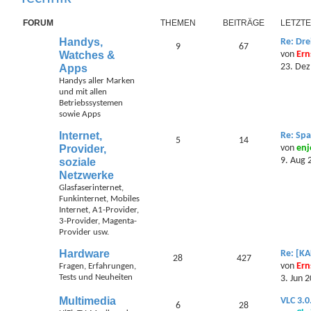
c
w
FORUM
THEMEN
BEITRÄGE
LETZTE
h
e
Handys,
Re: Dr
9
67
Watches &
von
Ern
e
i
23. Dez
Apps
t
Handys aller Marken
und mit allen
e
Betriebssystemen
sowie Apps
r
Internet,
Re: Spa
5
14
t
Provider,
von
enj
9. Aug 
soziale
e
Netzwerke
S
Glasfaserinternet,
Funkinternet, Mobiles
u
Internet, A1-Provider,
3-Provider, Magenta-
c
Provider usw.
h
Hardware
Re: [K
28
427
von
Ern
Fragen, Erfahrungen,
e
Tests und Neuheiten
3. Jun 
Multimedia
VLC 3.0
6
28