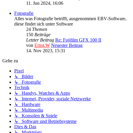
11. Jun 2024, 16:06
Fotografie
Alles was Fotografie betrifft, ausgenommen EBV-Software,
diese findet sich unter Software
24
Themen
150
Beiträge
Letzter Beitrag
Re: Fujifilm GFX 100 II
von
Ernst.W
Neuester Beitrag
14. Nov 2023, 15:31
Gehe zu
Pixel
↳ Bilder
↳ Fotografie
Technik
↳ Handys, Watches & Apps
↳ Internet, Provider, soziale Netzwerke
↳ Hardware
↳ Multimedia
↳ Konsolen & Spiele
↳ Software und Betriebsysteme
Dies & Das
↳ Marktplatz