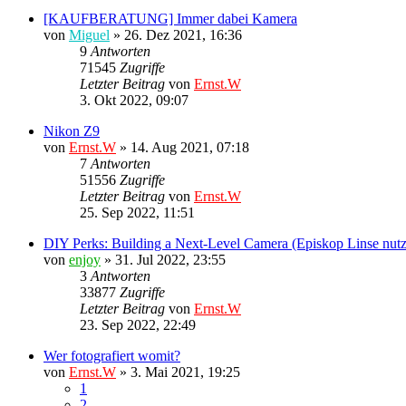
[KAUFBERATUNG] Immer dabei Kamera
von
Miguel
»
26. Dez 2021, 16:36
9
Antworten
71545
Zugriffe
Letzter Beitrag
von
Ernst.W
3. Okt 2022, 09:07
Nikon Z9
von
Ernst.W
»
14. Aug 2021, 07:18
7
Antworten
51556
Zugriffe
Letzter Beitrag
von
Ernst.W
25. Sep 2022, 11:51
DIY Perks: Building a Next-Level Camera (Episkop Linse nut
von
enjoy
»
31. Jul 2022, 23:55
3
Antworten
33877
Zugriffe
Letzter Beitrag
von
Ernst.W
23. Sep 2022, 22:49
Wer fotografiert womit?
von
Ernst.W
»
3. Mai 2021, 19:25
1
2