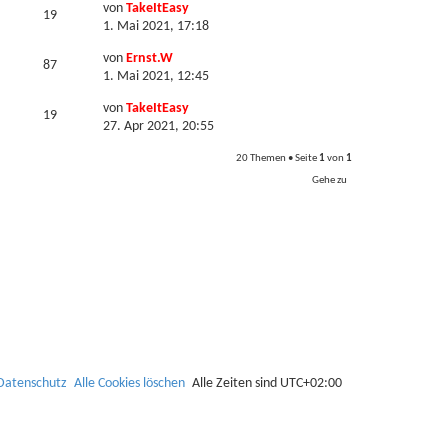
von
TakeItEasy
19
1. Mai 2021, 17:18
von
Ernst.W
87
1. Mai 2021, 12:45
von
TakeItEasy
19
27. Apr 2021, 20:55
20 Themen • Seite
1
von
1
Gehe zu
Datenschutz
Alle Cookies löschen
Alle Zeiten sind
UTC+02:00