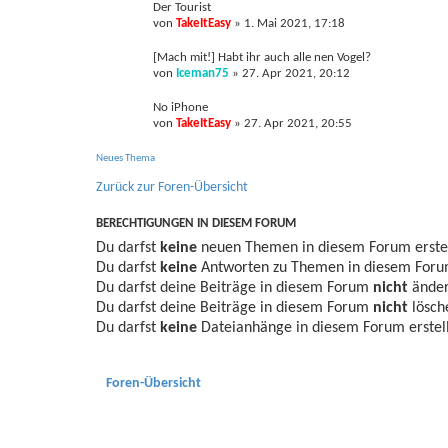
Der Tourist
von
TakeItEasy
»
1. Mai 2021, 17:18
[Mach mit!] Habt ihr auch alle nen Vogel?
von
Iceman75
»
27. Apr 2021, 20:12
No iPhone
von
TakeItEasy
»
27. Apr 2021, 20:55
Neues Thema
Zurück zur Foren-Übersicht
BERECHTIGUNGEN IN DIESEM FORUM
Du darfst
keine
neuen Themen in diesem Forum erstel
Du darfst
keine
Antworten zu Themen in diesem Forum
Du darfst deine Beiträge in diesem Forum
nicht
änder
Du darfst deine Beiträge in diesem Forum
nicht
lösch
Du darfst
keine
Dateianhänge in diesem Forum erstel
Foren-Übersicht