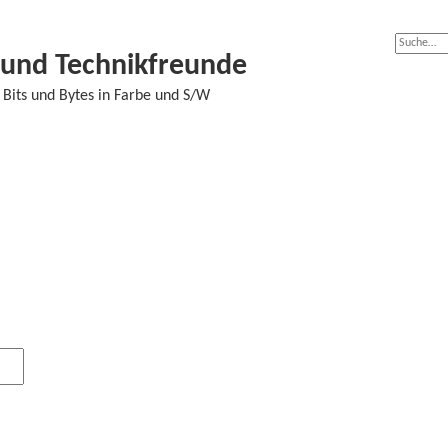
- und Technikfreunde
Bits und Bytes in Farbe und S/W
S
E
u
r
c
w