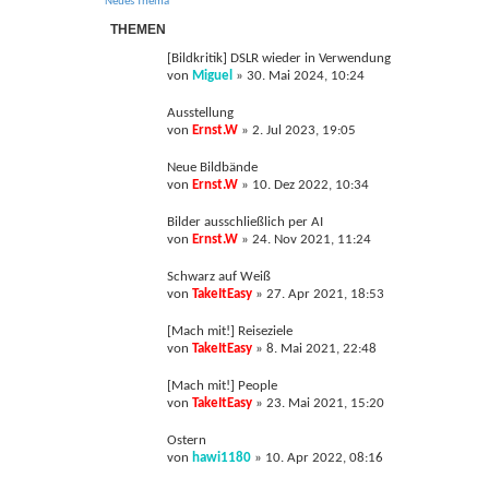
Neues Thema
THEMEN
[Bildkritik] DSLR wieder in Verwendung
von
Miguel
»
30. Mai 2024, 10:24
Ausstellung
von
Ernst.W
»
2. Jul 2023, 19:05
Neue Bildbände
von
Ernst.W
»
10. Dez 2022, 10:34
Bilder ausschließlich per AI
von
Ernst.W
»
24. Nov 2021, 11:24
Schwarz auf Weiß
von
TakeItEasy
»
27. Apr 2021, 18:53
[Mach mit!] Reiseziele
von
TakeItEasy
»
8. Mai 2021, 22:48
[Mach mit!] People
von
TakeItEasy
»
23. Mai 2021, 15:20
Ostern
von
hawi1180
»
10. Apr 2022, 08:16