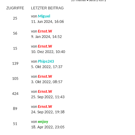
20 Themen • Seite
1
von
1
h
ZUGRIFFE
LETZTER BEITRAG
von
Miguel
e
25
11. Jun 2024, 16:06
von
Ernst.W
56
9. Jan 2024, 14:52
von
Ernst.W
15
10. Dez 2022, 10:40
von
Phips243
139
5. Okt 2022, 17:37
von
Ernst.W
105
3. Okt 2022, 08:57
von
Ernst.W
424
25. Sep 2022, 11:43
von
Ernst.W
89
24. Sep 2022, 19:38
von
enjoy
51
18. Apr 2022, 23:05