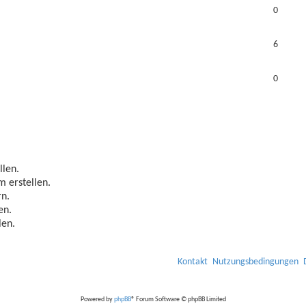
0
6
0
len.
 erstellen.
n.
en.
len.
Kontakt
Nutzungsbedingungen
Powered by
phpBB
® Forum Software © phpBB Limited