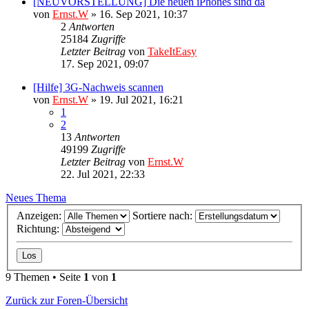
[NEUVORSTELLUNG] Die neuen iPhones sind da
von
Ernst.W
»
16. Sep 2021, 10:37
2
Antworten
25184
Zugriffe
Letzter Beitrag
von
TakeItEasy
17. Sep 2021, 09:07
[Hilfe] 3G-Nachweis scannen
von
Ernst.W
»
19. Jul 2021, 16:21
1
2
13
Antworten
49199
Zugriffe
Letzter Beitrag
von
Ernst.W
22. Jul 2021, 22:33
Neues Thema
Anzeigen:
Sortiere nach:
Richtung:
9 Themen • Seite
1
von
1
Zurück zur Foren-Übersicht