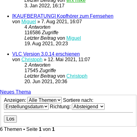
Letzter Beitrag
von
wrx mike
3. Jan 2022, 16:17
[KAUFBERATUNG] Kopfhörer zum Fernsehen
von
Miguel
»
7. Aug 2021, 16:07
4
Antworten
116586
Zugriffe
Letzter Beitrag
von
Miguel
19. Aug 2021, 20:23
VLC Version 3.0.14 erschienen
von
Christoph
»
12. Mai 2021, 11:07
2
Antworten
17545
Zugriffe
Letzter Beitrag
von
Christoph
20. Jun 2021, 20:36
Neues Thema
Anzeigen:
Sortiere nach:
Richtung:
6 Themen • Seite
1
von
1