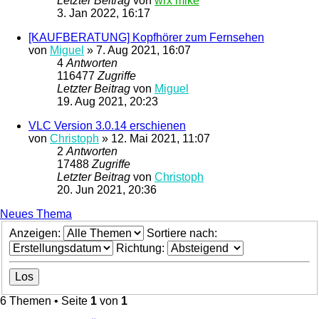
Letzter Beitrag
von
wrx mike
3. Jan 2022, 16:17
[KAUFBERATUNG] Kopfhörer zum Fernsehen
von
Miguel
»
7. Aug 2021, 16:07
4
Antworten
116477
Zugriffe
Letzter Beitrag
von
Miguel
19. Aug 2021, 20:23
VLC Version 3.0.14 erschienen
von
Christoph
»
12. Mai 2021, 11:07
2
Antworten
17488
Zugriffe
Letzter Beitrag
von
Christoph
20. Jun 2021, 20:36
Neues Thema
Anzeigen:
Sortiere nach:
Richtung:
6 Themen • Seite
1
von
1