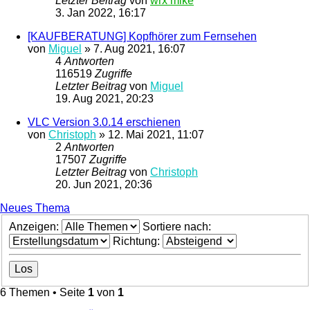
Letzter Beitrag
von
wrx mike
3. Jan 2022, 16:17
[KAUFBERATUNG] Kopfhörer zum Fernsehen
von
Miguel
»
7. Aug 2021, 16:07
4
Antworten
116519
Zugriffe
Letzter Beitrag
von
Miguel
19. Aug 2021, 20:23
VLC Version 3.0.14 erschienen
von
Christoph
»
12. Mai 2021, 11:07
2
Antworten
17507
Zugriffe
Letzter Beitrag
von
Christoph
20. Jun 2021, 20:36
Neues Thema
Anzeigen:
Sortiere nach:
Richtung:
6 Themen • Seite
1
von
1