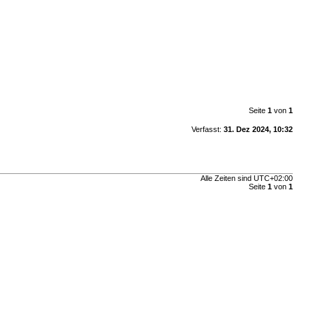
Seite
1
von
1
Verfasst:
31. Dez 2024, 10:32
Alle Zeiten sind
UTC+02:00
Seite
1
von
1