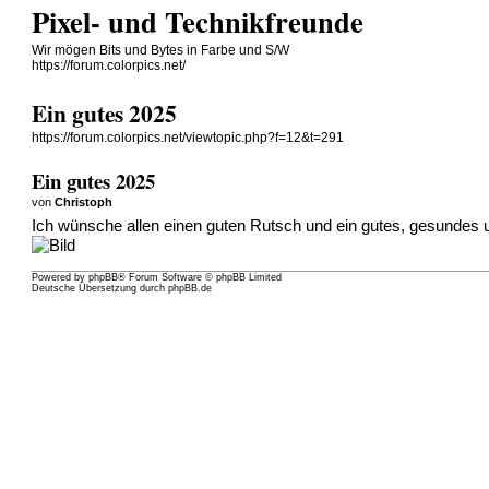
Pixel- und Technikfreunde
Wir mögen Bits und Bytes in Farbe und S/W
https://forum.colorpics.net/
Ein gutes 2025
https://forum.colorpics.net/viewtopic.php?f=12&t=291
Ein gutes 2025
von
Christoph
Ich wünsche allen einen guten Rutsch und ein gutes, gesundes
Powered by
phpBB
® Forum Software © phpBB Limited
Deutsche Übersetzung durch
phpBB.de