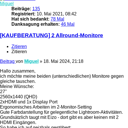
Miguel
Beiträge:
135
Registriert:
10. Mai 2021, 08:42
Hat sich bedankt:
78 Mal
Danksagung erhalten:
46 Mal
[KAUFBERATUNG] 2 Allround-Monitore
Zitieren
Zitieren
Beitrag
von
Miguel
»
18. Mai 2024, 21:18
Hallo zusammen,
ich möchte meine beiden (unterschiedlichen) Monitore gegen
gleiche tauschen.
Meine Wünsche:
27"
2560x1440 (QHD)
2xHDMI und 1x Display Port
Ergonomisches Arbeiten im 2-Monitor-Setting
Gute Farbdarstellung für gelegentliche Lightroom-Aktivitäten.
Grundsätzlich taugt mit Eizo - dort gibt es aber keinen mit 2
HDMI Eingängen.
So habe ich auf geizhals gestöbert: