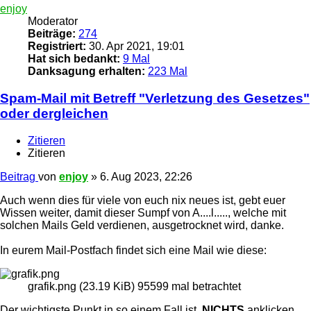
enjoy
Moderator
Beiträge:
274
Registriert:
30. Apr 2021, 19:01
Hat sich bedankt:
9 Mal
Danksagung erhalten:
223 Mal
Spam-Mail mit Betreff "Verletzung des Gesetzes"
oder dergleichen
Zitieren
Zitieren
Beitrag
von
enjoy
»
6. Aug 2023, 22:26
Auch wenn dies für viele von euch nix neues ist, gebt euer
Wissen weiter, damit dieser Sumpf von A....l....., welche mit
solchen Mails Geld verdienen, ausgetrocknet wird, danke.
In eurem Mail-Postfach findet sich eine Mail wie diese:
grafik.png (23.19 KiB) 95599 mal betrachtet
Der
wichtigste Punkt
in so einem Fall ist,
NICHTS
anklicken,