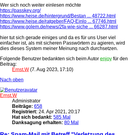
Wer sich noch weiter einlesen möchte
https://passkey.org/
https://www.heise.de/hintergrund/Bestan ... 48722.html
https://www.heise.de/ratgeber/FAQ-Einlo ... 67746.html
https://www.golem.de/news/2fa-wie-siche ... 66287.html
hier tut sich gerade einiges und da es für uns User viel
einfacher ist, als mit sicheren Passwörtern zu agieren, wird
dies dieses System meiner Meinung nach durchsetzen.
Folgende Benutzer bedankten sich beim Autor
enjoy
für den
Beitrag:
Ernst.W
(7. Aug 2023, 17:10)
Nach oben
Ernst.W
Administrator
Beiträge:
658
Registriert:
24. Apr 2021, 20:17
Hat sich bedankt:
585 Mal
Danksagung erhalten:
80 Mal
Re: Spam-Mail mit Betreff "Verletzung des