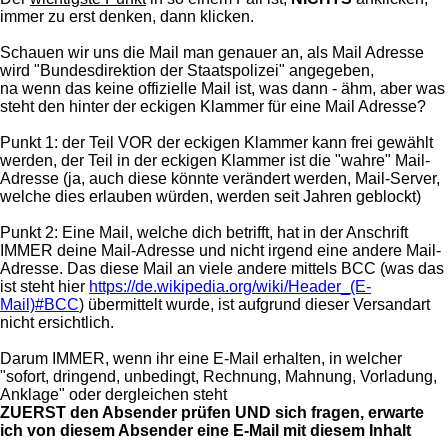
immer zu erst denken, dann klicken.
Schauen wir uns die Mail man genauer an, als Mail Adresse
wird "Bundesdirektion der Staatspolizei" angegeben,
na wenn das keine offizielle Mail ist, was dann - ähm, aber was
steht den hinter der eckigen Klammer für eine Mail Adresse?
Punkt 1: der Teil VOR der eckigen Klammer kann frei gewählt
werden, der Teil in der eckigen Klammer ist die "wahre" Mail-
Adresse (ja, auch diese könnte verändert werden, Mail-Server,
welche dies erlauben würden, werden seit Jahren geblockt)
Punkt 2: Eine Mail, welche dich betrifft, hat in der Anschrift
IMMER deine Mail-Adresse und nicht irgend eine andere Mail-
Adresse. Das diese Mail an viele andere mittels BCC (was das
ist steht hier
https://de.wikipedia.org/wiki/Header_(E-
Mail)#BCC
) übermittelt wurde, ist aufgrund dieser Versandart
nicht ersichtlich.
Darum IMMER, wenn ihr eine E-Mail erhalten, in welcher
"sofort, dringend, unbedingt, Rechnung, Mahnung, Vorladung,
Anklage" oder dergleichen steht
ZUERST den Absender prüfen UND sich fragen, erwarte
ich von diesem Absender eine E-Mail mit diesem Inhalt