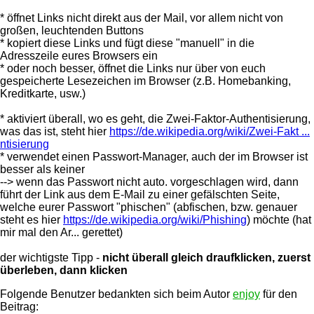
* öffnet Links nicht direkt aus der Mail, vor allem nicht von
großen, leuchtenden Buttons
* kopiert diese Links und fügt diese "manuell" in die
Adresszeile eures Browsers ein
* oder noch besser, öffnet die Links nur über von euch
gespeicherte Lesezeichen im Browser (z.B. Homebanking,
Kreditkarte, usw.)
* aktiviert überall, wo es geht, die Zwei-Faktor-Authentisierung,
was das ist, steht hier
https://de.wikipedia.org/wiki/Zwei-Fakt ...
ntisierung
* verwendet einen Passwort-Manager, auch der im Browser ist
besser als keiner
--> wenn das Passwort nicht auto. vorgeschlagen wird, dann
führt der Link aus dem E-Mail zu einer gefälschten Seite,
welche eurer Passwort "phischen" (abfischen, bzw. genauer
steht es hier
https://de.wikipedia.org/wiki/Phishing
) möchte (hat
mir mal den Ar... gerettet)
der wichtigste Tipp -
nicht überall gleich draufklicken, zuerst
überleben, dann klicken
Folgende Benutzer bedankten sich beim Autor
enjoy
für den
Beitrag: