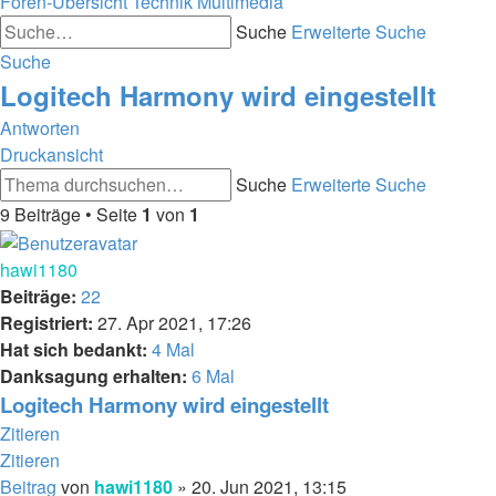
Foren-Übersicht
Technik
Multimedia
Suche
Erweiterte Suche
Suche
Logitech Harmony wird eingestellt
Antworten
Druckansicht
Suche
Erweiterte Suche
9 Beiträge • Seite
1
von
1
hawi1180
Beiträge:
22
Registriert:
27. Apr 2021, 17:26
Hat sich bedankt:
4 Mal
Danksagung erhalten:
6 Mal
Logitech Harmony wird eingestellt
Zitieren
Zitieren
Beitrag
von
hawi1180
»
20. Jun 2021, 13:15