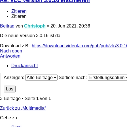
Re: VLC Version 3.0.16 erschienen
Zitieren
Zitieren
Beitrag
von
Christoph
»
20. Jun 2021, 20:36
Die neue Version 3.0.16 ist da.
Download z.B.:
https://download.videolan.org/pub/pub/vlc/3.0.1
Nach oben
Antworten
Druckansicht
Anzeigen:
Sortiere nach:
3 Beiträge • Seite
1
von
1
Zurück zu „Multimedia“
Gehe zu