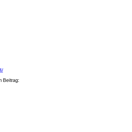
4/
n Beitrag: