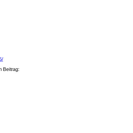
5/
n Beitrag: