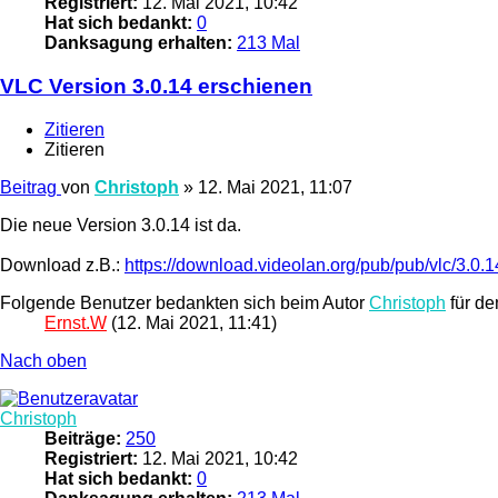
Registriert:
12. Mai 2021, 10:42
Hat sich bedankt:
0
Danksagung erhalten:
213 Mal
VLC Version 3.0.14 erschienen
Zitieren
Zitieren
Beitrag
von
Christoph
»
12. Mai 2021, 11:07
Die neue Version 3.0.14 ist da.
Download z.B.:
https://download.videolan.org/pub/pub/vlc/3.0.1
Folgende Benutzer bedankten sich beim Autor
Christoph
für de
Ernst.W
(12. Mai 2021, 11:41)
Nach oben
Christoph
Beiträge:
250
Registriert:
12. Mai 2021, 10:42
Hat sich bedankt:
0