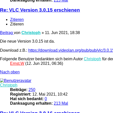
Danksagung erhalten:
213 Mal
Re: VLC Version 3.0.15 erschienen
Zitieren
Zitieren
Beitrag
von
Christoph
»
11. Jun 2021, 18:38
Die neue Version 3.0.15 ist da.
Download z.B.:
https://download.videolan.org/pub/pub/vlc/3.0.1
Folgende Benutzer bedankten sich beim Autor
Christoph
für de
Ernst.W
(12. Jun 2021, 06:36)
Nach oben
Christoph
Beiträge:
250
Registriert:
12. Mai 2021, 10:42
Hat sich bedankt:
0
Danksagung erhalten:
213 Mal